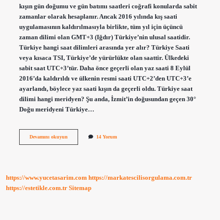
kışın gün doğumu ve gün batımı saatleri coğrafi konularda sabit
zamanlar olarak hesaplanır. Ancak 2016 yılında kış saati
uygulamasının kaldırılmasıyla birlikte, tüm yıl için üçüncü
zaman dilimi olan GMT+3 (Iğdır) Türkiye’nin ulusal saatidir.
Türkiye hangi saat dilimleri arasında yer alır? Türkiye Saati
veya kısaca TSI, Türkiye’de yürürlükte olan saattir. Ülkedeki
sabit saat UTC+3’tür. Daha önce geçerli olan yaz saati 8 Eylül
2016’da kaldırıldı ve ülkenin resmi saati UTC+2’den UTC+3’e
ayarlandı, böylece yaz saati kışın da geçerli oldu. Türkiye saat
dilimi hangi meridyen? Şu anda, İzmit’in doğusundan geçen 30°
Doğu meridyeni Türkiye…
Türkiye
Devamını okuyun
14 Yorum
Neden
2
Ve
3
Saat
https://www.yucetasarim.com
https://markatescilisorgulama.com.tr
Diliminde
Yer
https://estetikle.com.tr
Sitemap
Alır