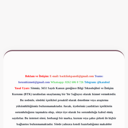
www.betexper.xyz/
Reklam ve İletişim:
E-mail:
backlinkpaneli@gmail.com
Teams:
forumhizmeti@gmail.com
Whatsapp: 0262 606 0 726
Telegram: @karabul
Yasal Uyarı:
Sitemiz, 5651 Sayılı Kanun gereğince Bilgi Teknolojileri ve İletişim
Kurumu (BTK) tarafından onaylanmış bir Yer Sağlayıcı olarak hizmet vermektedir.
Bu nedenle, sitedeki içerikleri proaktif olarak denetleme veya araştırma
yükümlülüğümüz bulunmamaktadır. Ancak, üyelerimiz yazdıkları içeriklerin
sorumluluğunu taşımakta olup, siteye üye olarak bu sorumluluğu kabul etmiş
sayılırlar. Bu internet sitesi, herhangi bir marka, kurum veya şahıs şirketi ile hiçbir
bağlantısı bulunmamaktadır. Sitede yalnızca kendi hazırladığımız makaleler