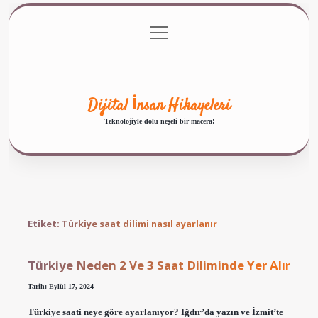
menüyü
Anasayfa
Gizlilik Politikası
Yasal Uyarı
aç
Hakkımızda
Dijital İnsan Hikayeleri
Teknolojiyle dolu neşeli bir macera!
Etiket:
Türkiye saat dilimi nasıl ayarlanır
Türkiye Neden 2 Ve 3 Saat Diliminde Yer Alır
Tarih: Eylül 17, 2024
Türkiye saati neye göre ayarlanıyor? Iğdır’da yazın ve İzmit’te