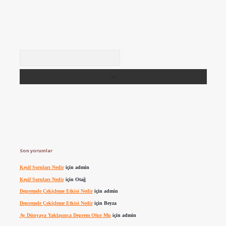
Arama
Son yorumlar
Keşif Soruları Nedir
için
admin
Keşif Soruları Nedir
için
Otağ
Depremde Çekiçleme Etkisi Nedir
için
admin
Depremde Çekiçleme Etkisi Nedir
için
Beyza
Ay Dünyaya Yaklaşınca Deprem Olur Mu
için
admin