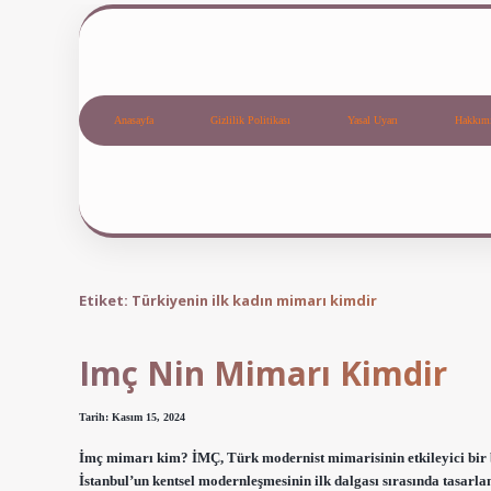
Anasayfa
Gizlilik Politikası
Yasal Uyarı
Hakkım
Etiket:
Türkiyenin ilk kadın mimarı kimdir
Imç Nin Mimarı Kimdir
Tarih: Kasım 15, 2024
İmç mimarı kim? İMÇ, Türk modernist mimarisinin etkileyici bir b
İstanbul’un kentsel modernleşmesinin ilk dalgası sırasında tasarla