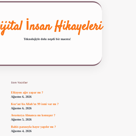
ijital İnsan Hikayeleri
Teknolojiyle dolu neşeli bir macera!
Sidebar
ilbet giriş
famecasino güncel giriş
ilbet yeni giriş
www.betexper.xyz/
Son Yazılar
Efüzyon ağrı yapar mı ?
Ağustos 6, 2026
Kur’an’da Allah’ın 99 ismi var mı ?
Ağustos 6, 2026
Avusturya Almanca mı konuşur ?
Ağustos 5, 2026
Bahis parasıyla hayır yapılır mı ?
Ağustos 4, 2026