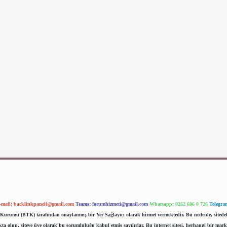
-mail:
backlinkpaneli@gmail.com
Teams:
forumhizmeti@gmail.com
Whatsapp: 0262 606 0 726
Telegra
im Kurumu (BTK) tarafından onaylanmış bir Yer Sağlayıcı olarak hizmet vermektedir. Bu nedenle, sited
 olup, siteye üye olarak bu sorumluluğu kabul etmiş sayılırlar. Bu internet sitesi, herhangi bir mark