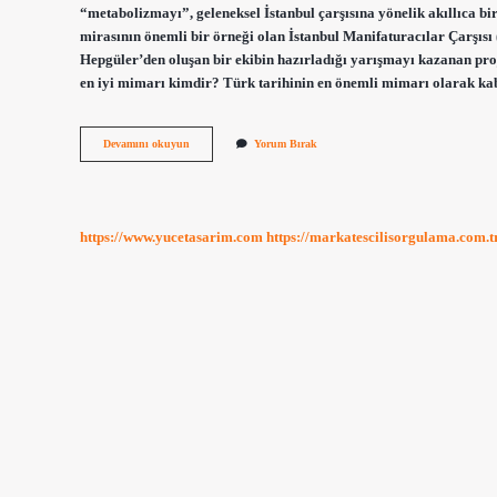
“metabolizmayı”, geleneksel İstanbul çarşısına yönelik akıllıca b
mirasının önemli bir örneği olan İstanbul Manifaturacılar Çarşı
Hepgüler’den oluşan bir ekibin hazırladığı yarışmayı kazanan proj
en iyi mimarı kimdir? Türk tarihinin en önemli mimarı olarak k
Imç
Devamını okuyun
Yorum Bırak
Nin
Mimarı
Kimdir
https://www.yucetasarim.com
https://markatescilisorgulama.com.t