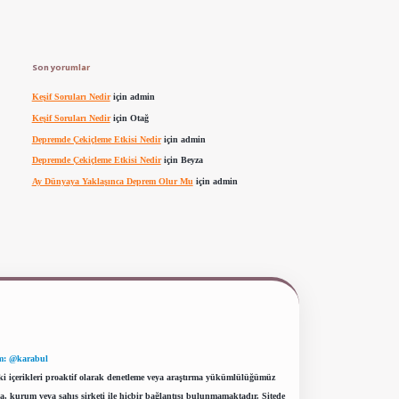
Son yorumlar
Keşif Soruları Nedir
için
admin
Keşif Soruları Nedir
için
Otağ
Depremde Çekiçleme Etkisi Nedir
için
admin
Depremde Çekiçleme Etkisi Nedir
için
Beyza
Ay Dünyaya Yaklaşınca Deprem Olur Mu
için
admin
m: @karabul
eki içerikleri proaktif olarak denetleme veya araştırma yükümlülüğümüz
a, kurum veya şahıs şirketi ile hiçbir bağlantısı bulunmamaktadır. Sitede