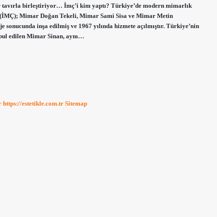
ir tavırla birleştiriyor… İmç’i kim yaptı? Türkiye’de modern mimarlık
sı (İMÇ); Mimar Doğan Tekeli, Mimar Sami Sisa ve Mimar Metin
e sonucunda inşa edilmiş ve 1967 yılında hizmete açılmıştır. Türkiye’nin
abul edilen Mimar Sinan, aynı…
r
https://estetikle.com.tr
Sitemap