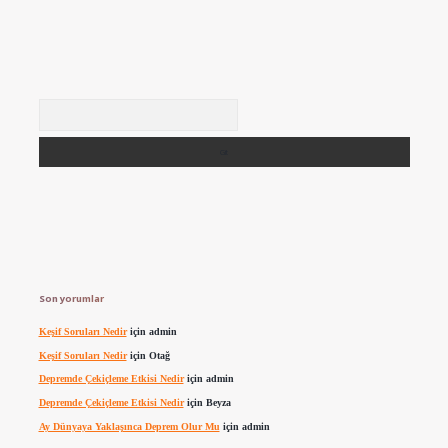
Arama
Son yorumlar
Keşif Soruları Nedir
için
admin
Keşif Soruları Nedir
için
Otağ
Depremde Çekiçleme Etkisi Nedir
için
admin
Depremde Çekiçleme Etkisi Nedir
için
Beyza
Ay Dünyaya Yaklaşınca Deprem Olur Mu
için
admin