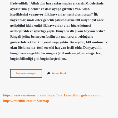
ifade edildi: “Allah tüm hayvanları sudan çıkardı. Midelerinde,
ayaklarına gidenler ve dört ayağa girenler var. Allah
istediklerini yaratıyor; İlk hayvanlar nasıl oluşmuştur? İlk
hayvanlar, moleküler genetik çalışmaların 800 milyon yıl önce
geliştiğini iddia ettiği ilk hayvanlar olan hücre kümesi
özelleştirildi ve işbirliği yaptı. Dünyada ilk çıkan hayvan nedir?
Ringali jeline benzeyen fosilin bir mantara ait olduğunu
gösterebilecek bir kimyasal yapı yoktu. Bu keşifle, 140 santimetre
olan Dickinsonia -fosil en eski hayvan fosili oldu. Dünyaya ilk
hangi hayvan geldi? Su süngeri (760 milyon yıl) su süngerleri,
bugün bilindiği gibi bugün keşfedilen…
Hayvanlar
Devamını okuyun
Yorum Bırak
Nasıl
Ortaya
Çıktı
https://www.yucetasarim.com
https://markatescilisorgulama.com.tr
https://estetikle.com.tr
Sitemap