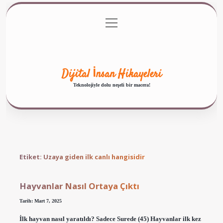
menüyü
Anasayfa
Gizlilik Politikası
Yasal Uyarı
aç
Hakkımızda
Dijital İnsan Hikayeleri
Teknolojiyle dolu neşeli bir macera!
Etiket:
Uzaya giden ilk canlı hangisidir
Hayvanlar Nasıl Ortaya Çıktı
Tarih: Mart 7, 2025
İlk hayvan nasıl yaratıldı? Sadece Surede (45) Hayvanlar ilk kez