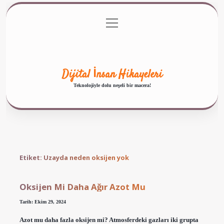
menüyü
Anasayfa
Gizlilik Politikası
Yasal Uyarı
aç
Hakkımızda
Dijital İnsan Hikayeleri
Teknolojiyle dolu neşeli bir macera!
Etiket:
Uzayda neden oksijen yok
Oksijen Mi Daha Ağır Azot Mu
Tarih: Ekim 29, 2024
Azot mu daha fazla oksijen mi? Atmosferdeki gazları iki grupta