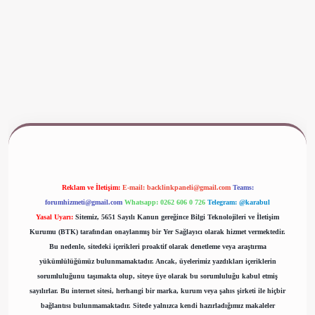
www.betexper.xyz/
Reklam ve İletişim:
E-mail:
backlinkpaneli@gmail.com
Teams:
forumhizmeti@gmail.com
Whatsapp: 0262 606 0 726
Telegram: @karabul
Yasal Uyarı:
Sitemiz, 5651 Sayılı Kanun gereğince Bilgi Teknolojileri ve İletişim
Kurumu (BTK) tarafından onaylanmış bir Yer Sağlayıcı olarak hizmet vermektedir.
Bu nedenle, sitedeki içerikleri proaktif olarak denetleme veya araştırma
yükümlülüğümüz bulunmamaktadır. Ancak, üyelerimiz yazdıkları içeriklerin
sorumluluğunu taşımakta olup, siteye üye olarak bu sorumluluğu kabul etmiş
sayılırlar. Bu internet sitesi, herhangi bir marka, kurum veya şahıs şirketi ile hiçbir
bağlantısı bulunmamaktadır. Sitede yalnızca kendi hazırladığımız makaleler