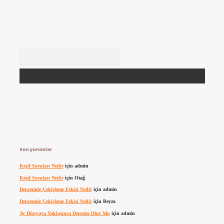
Arama
Son yorumlar
Keşif Soruları Nedir
için
admin
Keşif Soruları Nedir
için
Otağ
Depremde Çekiçleme Etkisi Nedir
için
admin
Depremde Çekiçleme Etkisi Nedir
için
Beyza
Ay Dünyaya Yaklaşınca Deprem Olur Mu
için
admin