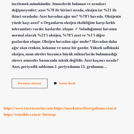
incelemek mümkündür. Atmosferde bulunan ve oranları
değişmeyenler; azot %78 ile birinci sırada, oksijen ise %21 ile
ikinci sıradadır. Azot havadan ağır mı? %78’i havada. Oksijenin
yüzde kaçı azot? o Organların oksijen eksikliğine karşı farklı
toleransları vardır. kaslardır. oluşur. ✓ Soluduğumuz havanın
normal olarak %21’i oksijen, %78’i azot ve %1’i diğer
gazlardan oluşur. Oksijen havadan ağır mıdır? Havadan daha
ağır olan renksiz, kokusuz ve tatsız bir gazdır. Yüksek saflıktaki
oksijen, uzun süreler boyunca büyük miktarlarda bulunmadığı
sürece atmosfer basıncında toksik değildir. Azot kaçıncı sırada?
Azot, periyodik tablonun 2. periyodunun 15. grubunun…
Oksijen
Devamını okuyun
Yorum Bırak
Mi
Daha
Ağır
Azot
Mu
https://www.yucetasarim.com
https://markatescilisorgulama.com.tr
https://estetikle.com.tr
Sitemap