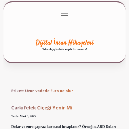
menüyü
Anasayfa
Gizlilik Politikası
Yasal Uyarı
aç
Hakkımızda
Dijital İnsan Hikayeleri
Teknolojiyle dolu neşeli bir macera!
Etiket:
Uzun vadede Euro ne olur
Çarkıfelek Çiçeği Yenir Mi
Tarih: Mart 8, 2025
Dolar ve euro çapraz kur nasıl hesaplanır? Örneğin, ABD Doları