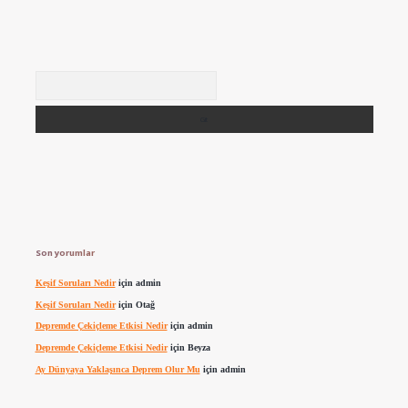
Arama
Son yorumlar
Keşif Soruları Nedir
için
admin
Keşif Soruları Nedir
için
Otağ
Depremde Çekiçleme Etkisi Nedir
için
admin
Depremde Çekiçleme Etkisi Nedir
için
Beyza
Ay Dünyaya Yaklaşınca Deprem Olur Mu
için
admin