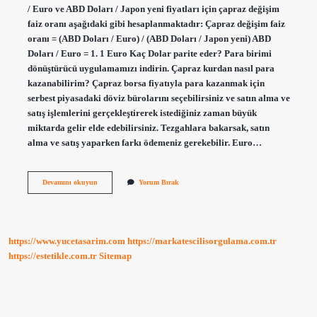
/ Euro ve ABD Doları / Japon yeni fiyatları için çapraz değişim
faiz oranı aşağıdaki gibi hesaplanmaktadır: Çapraz değişim faiz
oranı = (ABD Doları / Euro) / (ABD Doları / Japon yeni) ABD
Doları / Euro = 1. 1 Euro Kaç Dolar parite eder? Para birimi
dönüştürücü uygulamamızı indirin. Çapraz kurdan nasıl para
kazanabilirim? Çapraz borsa fiyatıyla para kazanmak için
serbest piyasadaki döviz bürolarını seçebilirsiniz ve satın alma ve
satış işlemlerini gerçekleştirerek istediğiniz zaman büyük
miktarda gelir elde edebilirsiniz. Tezgahlara bakarsak, satın
alma ve satış yaparken farkı ödemeniz gerekebilir. Euro…
Çarkıfelek
Devamını okuyun
Yorum Bırak
Çiçeği
Yenir
Mi
https://www.yucetasarim.com
https://markatescilisorgulama.com.tr
https://estetikle.com.tr
Sitemap