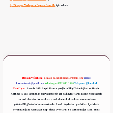
Ay Dünyaya Yaklaşınca Deprem Olur Mu
için
admin
ş
www.betexper.xyz/
Reklam ve İletişim:
E-mail:
backlinkpaneli@gmail.com
Teams:
forumhizmeti@gmail.com
Whatsapp: 0262 606 0 726
Telegram: @karabul
Yasal Uyarı:
Sitemiz, 5651 Sayılı Kanun gereğince Bilgi Teknolojileri ve İletişim
Kurumu (BTK) tarafından onaylanmış bir Yer Sağlayıcı olarak hizmet vermektedir.
Bu nedenle, sitedeki içerikleri proaktif olarak denetleme veya araştırma
yükümlülüğümüz bulunmamaktadır. Ancak, üyelerimiz yazdıkları içeriklerin
sorumluluğunu taşımakta olup, siteye üye olarak bu sorumluluğu kabul etmiş