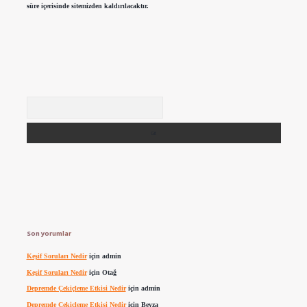
süre içerisinde sitemizden kaldırılacaktır.
Arama
Son yorumlar
Keşif Soruları Nedir
için
admin
Keşif Soruları Nedir
için
Otağ
Depremde Çekiçleme Etkisi Nedir
için
admin
Depremde Çekiçleme Etkisi Nedir
için
Beyza