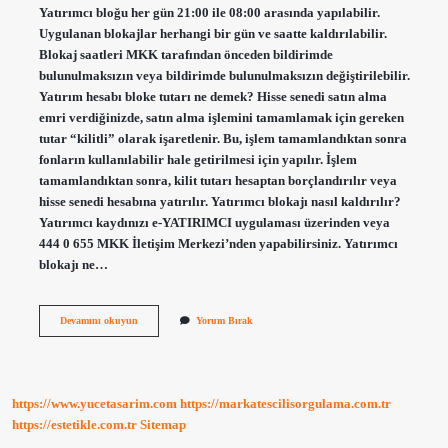
Yatırımcı bloğu her gün 21:00 ile 08:00 arasında yapılabilir.
Uygulanan blokajlar herhangi bir gün ve saatte kaldırılabilir.
Blokaj saatleri MKK tarafından önceden bildirimde
bulunulmaksızın veya bildirimde bulunulmaksızın değiştirilebilir.
Yatırım hesabı bloke tutarı ne demek? Hisse senedi satın alma
emri verdiğinizde, satın alma işlemini tamamlamak için gereken
tutar “kilitli” olarak işaretlenir. Bu, işlem tamamlandıktan sonra
fonların kullanılabilir hale getirilmesi için yapılır. İşlem
tamamlandıktan sonra, kilit tutarı hesaptan borçlandırılır veya
hisse senedi hesabına yatırılır. Yatırımcı blokajı nasıl kaldırılır?
Yatırımcı kaydınızı e-YATIRIMCI uygulaması üzerinden veya
444 0 655 MKK İletişim Merkezi’nden yapabilirsiniz. Yatırımcı
blokajı ne…
Yatırım
Devamını okuyun
Yorum Bırak
Hesabı
Blokaj
Nedir
https://www.yucetasarim.com
https://markatescilisorgulama.com.tr
https://estetikle.com.tr
Sitemap