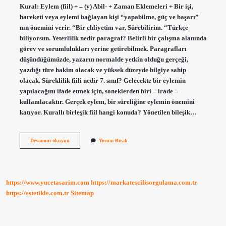
Kural: Eylem (fiil) + – (y) Abil- + Zaman Eklemeleri + Bir işi,
hareketi veya eylemi bağlayan kişi “yapabilme, güç ve başarı”
nın önemini verir. “Bir ehliyetim var. Sürebilirim. “Türkçe
biliyorsun. Yeterlilik nedir paragraf? Belirli bir çalışma alanında
görev ve sorumlulukları yerine getirebilmek. Paragrafları
düşündüğümüzde, yazarın normalde yetkin olduğu gerçeği,
yazdığı türe hakim olacak ve yüksek düzeyde bilgiye sahip
olacak. Süreklilik fiili nedir 7. sınıf? Gelecekte bir eylemin
yapılacağını ifade etmek için, soneklerden biri – irade –
kullanılacaktır. Gerçek eylem, bir süreliğine eylemin önemini
katıyor. Kurallı birleşik fiil hangi konuda? Yönetilen bileşik…
Yeterlilik
Devamını okuyun
Yorum Bırak
Fiili
Hangi
Konu
https://www.yucetasarim.com
https://markatescilisorgulama.com.tr
https://estetikle.com.tr
Sitemap