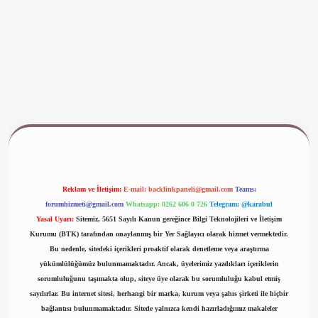
ş
www.betexper.xyz/
Reklam ve İletişim:
E-mail:
backlinkpaneli@gmail.com
Teams:
forumhizmeti@gmail.com
Whatsapp: 0262 606 0 726
Telegram: @karabul
Yasal Uyarı:
Sitemiz, 5651 Sayılı Kanun gereğince Bilgi Teknolojileri ve İletişim
Kurumu (BTK) tarafından onaylanmış bir Yer Sağlayıcı olarak hizmet vermektedir.
Bu nedenle, sitedeki içerikleri proaktif olarak denetleme veya araştırma
yükümlülüğümüz bulunmamaktadır. Ancak, üyelerimiz yazdıkları içeriklerin
sorumluluğunu taşımakta olup, siteye üye olarak bu sorumluluğu kabul etmiş
sayılırlar. Bu internet sitesi, herhangi bir marka, kurum veya şahıs şirketi ile hiçbir
bağlantısı bulunmamaktadır. Sitede yalnızca kendi hazırladığımız makaleler