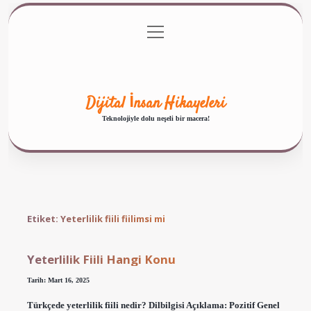
menüyü
Anasayfa
Gizlilik Politikası
Yasal Uyarı
aç
Hakkımızda
Dijital İnsan Hikayeleri
Teknolojiyle dolu neşeli bir macera!
Etiket:
Yeterlilik fiili fiilimsi mi
Yeterlilik Fiili Hangi Konu
Tarih: Mart 16, 2025
Türkçede yeterlilik fiili nedir? Dilbilgisi Açıklama: Pozitif Genel