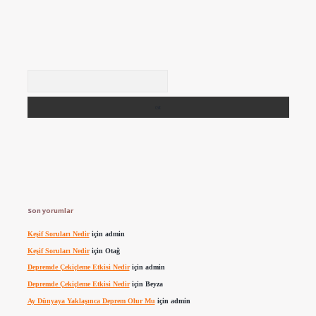
Arama
Son yorumlar
Keşif Soruları Nedir
için
admin
Keşif Soruları Nedir
için
Otağ
Depremde Çekiçleme Etkisi Nedir
için
admin
Depremde Çekiçleme Etkisi Nedir
için
Beyza
Ay Dünyaya Yaklaşınca Deprem Olur Mu
için
admin