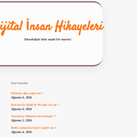
ijital İnsan Hikayeleri
Teknolojiyle dolu neşeli bir macera!
Sidebar
ilbet giriş
famecasino güncel giriş
ilbet yeni giriş
www.betexper.xyz/
Son Yazılar
Efüzyon ağrı yapar mı ?
Ağustos 6, 2026
Kur’an’da Allah’ın 99 ismi var mı ?
Ağustos 6, 2026
Avusturya Almanca mı konuşur ?
Ağustos 5, 2026
Bahis parasıyla hayır yapılır mı ?
Ağustos 4, 2026