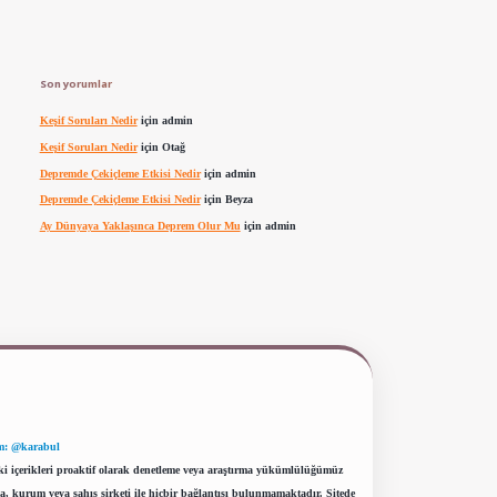
Son yorumlar
Keşif Soruları Nedir
için
admin
Keşif Soruları Nedir
için
Otağ
Depremde Çekiçleme Etkisi Nedir
için
admin
Depremde Çekiçleme Etkisi Nedir
için
Beyza
Ay Dünyaya Yaklaşınca Deprem Olur Mu
için
admin
m: @karabul
eki içerikleri proaktif olarak denetleme veya araştırma yükümlülüğümüz
a, kurum veya şahıs şirketi ile hiçbir bağlantısı bulunmamaktadır. Sitede