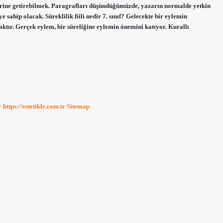
erine getirebilmek. Paragrafları düşündüğümüzde, yazarın normalde yetkin
sahip olacak. Süreklilik fiili nedir 7. sınıf? Gelecekte bir eylemin
caktır. Gerçek eylem, bir süreliğine eylemin önemini katıyor. Kurallı
r
https://estetikle.com.tr
Sitemap