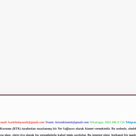
-mail:
backlinkpaneli@gmail.com
Teams:
forumhizmeti@gmail.com
Whatsapp: 0262 606 0 726
Telegra
im Kurumu (BTK) tarafından onaylanmış bir Yer Sağlayıcı olarak hizmet vermektedir. Bu nedenle, sited
 olup, siteye üye olarak bu sorumluluğu kabul etmiş sayılırlar. Bu internet sitesi, herhangi bir mark