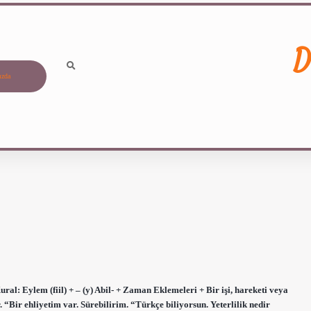
D
ızda
Kural: Eylem (fiil) + – (y) Abil- + Zaman Eklemeleri + Bir işi, hareketi veya
 “Bir ehliyetim var. Sürebilirim. “Türkçe biliyorsun. Yeterlilik nedir