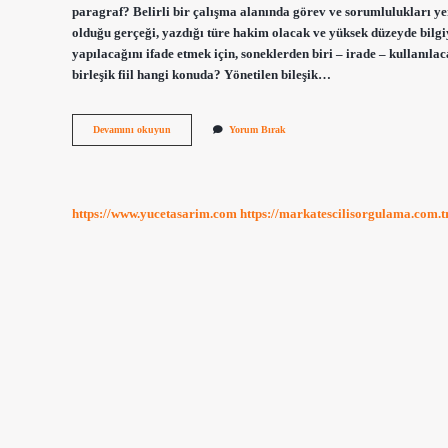
paragraf? Belirli bir çalışma alanında görev ve sorumlulukları y
olduğu gerçeği, yazdığı türe hakim olacak ve yüksek düzeyde bilgiye 
yapılacağını ifade etmek için, soneklerden biri – irade – kullanıla
birleşik fiil hangi konuda? Yönetilen bileşik…
Yeterlilik
Devamını okuyun
Yorum Bırak
Fiili
Hangi
Konu
https://www.yucetasarim.com
https://markatescilisorgulama.com.t