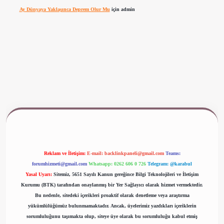
Ay Dünyaya Yaklaşınca Deprem Olur Mu
için
admin
www.betexper.xyz/
Reklam ve İletişim:
E-mail:
backlinkpaneli@gmail.com
Teams:
forumhizmeti@gmail.com
Whatsapp: 0262 606 0 726
Telegram: @karabul
Yasal Uyarı:
Sitemiz, 5651 Sayılı Kanun gereğince Bilgi Teknolojileri ve İletişim
Kurumu (BTK) tarafından onaylanmış bir Yer Sağlayıcı olarak hizmet vermektedir.
Bu nedenle, sitedeki içerikleri proaktif olarak denetleme veya araştırma
yükümlülüğümüz bulunmamaktadır. Ancak, üyelerimiz yazdıkları içeriklerin
sorumluluğunu taşımakta olup, siteye üye olarak bu sorumluluğu kabul etmiş