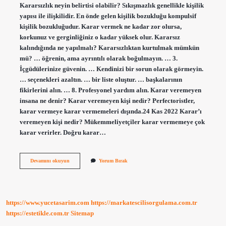
Kararsızlık neyin belirtisi olabilir? Sıkışmazlık genellikle kişilik
yapısı ile ilişkilidir. En önde gelen kişilik bozukluğu kompulsif
kişilik bozukluğudur. Karar vermek ne kadar zor olursa,
korkunuz ve gerginliğiniz o kadar yüksek olur. Kararsız
kalındığında ne yapılmalı? Kararsızlıktan kurtulmak mümkün
mü? … öğrenin, ama ayrıntılı olarak boğulmayın. … 3.
İçgüdülerinize güvenin. … Kendinizi bir sorun olarak görmeyin.
… seçenekleri azaltın. … bir liste oluştur. … başkalarının
fikirlerini alın. … 8. Profesyonel yardım alın. Karar veremeyen
insana ne denir? Karar veremeyen kişi nedir? Perfectoristler,
karar vermeye karar vermemeleri dışında.24 Kas 2022 Karar’ı
veremeyen kişi nedir? Mükemmeliyetçiler karar vermemeye çok
karar verirler. Doğru karar…
Bir
Devamını okuyun
Yorum Bırak
Konuda
Karar
Veremiyorum
Ne
Yapmalıyım
https://www.yucetasarim.com
https://markatescilisorgulama.com.tr
https://estetikle.com.tr
Sitemap