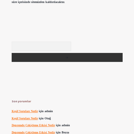
süre içerisinde sitemizden kaldırılacaktır.
Arama
Son yorumlar
Keşif Soruları Nedir
için
admin
Keşif Soruları Nedir
için
Otağ
Depremde Çekiçleme Etkisi Nedir
için
admin
Depremde Çekiçleme Etkisi Nedir
için
Beyza