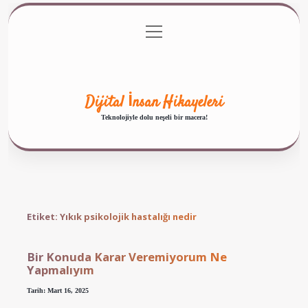
menüyü
Anasayfa
Gizlilik Politikası
Yasal Uyarı
aç
Hakkımızda
Dijital İnsan Hikayeleri
Teknolojiyle dolu neşeli bir macera!
Etiket:
Yıkık psikolojik hastalığı nedir
Bir Konuda Karar Veremiyorum Ne
Yapmalıyım
Tarih: Mart 16, 2025