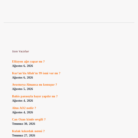
Sidebar
Son Yazılar
Efüzyon ağrı yapar mı ?
Ağustos 6, 2026
Kur’an’da Allah’ın 99 ismi var mı ?
Ağustos 6, 2026
Avusturya Almanca mı konuşur ?
Ağustos 5, 2026
Bahis parasıyla hayır yapılır mı ?
Ağustos 4, 2026
Altın AO2 nedir ?
Ağustos 4, 2026
Can Ozan kimle sevgili ?
Temmuz 30, 2026
Kulak kıkırdak neresi ?
Temmuz 27, 2026