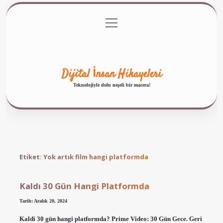
menüyü
Anasayfa
Gizlilik Politikası
Yasal Uyarı
aç
Hakkımızda
Dijital İnsan Hikayeleri
Teknolojiyle dolu neşeli bir macera!
Etiket:
Yok artık film hangi platformda
Kaldı 30 Gün Hangi Platformda
Tarih: Aralık 20, 2024
Kaldi 30 gün hangi platformda? Prime Video: 30 Gün Gece. Geri