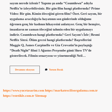
sayım nerede izlenir? Yapımı şu anda “Countdown” adıyla
Netflix’te izleyebilirsiniz. Bir gün film hangi platformda? Prime
Video: Bir gün. Kimin öleceğini gören film? Özet. Geri sayım, bir
uygulama aracılığıyla hayatının son günlerinde olduğunu
öğrenen genç bir kadının hikayesini anlatıyor. Genç bir hemşire,
insanların ne zaman öleceğini tahmin eden bir uygulamayı
indirir. Countdown hangi platformda? Geri Sayım’ı İzle | Resmi
Netflix Sitesi. Ölüm gecesi hangi platformda? Başrollerini
Maggie Q, James Carpinello ve Gia Crovatin’in paylaştığı
“Death Night” filmi 1 Ağustos Perşembe günü Show TV’de
gösterilecek. Filmin senaryosu ve yönetmenliği Neil…
Kaldı
Devamını okuyun
Yorum Bırak
30
Gün
Hangi
Platformda
https://www.yucetasarim.com
https://markatescilisorgulama.com.tr
https://estetikle.com.tr
Sitemap