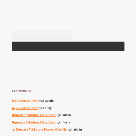
Arama
Son yorumlar
Keşif Soruları Nedir
için
admin
Keşif Soruları Nedir
için
Otağ
Depremde Çekiçleme Etkisi Nedir
için
admin
Depremde Çekiçleme Etkisi Nedir
için
Beyza
Ay Dünyaya Yaklaşınca Deprem Olur Mu
için
admin