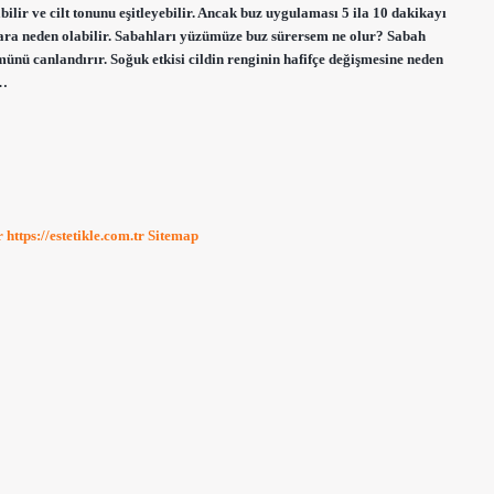
bilir ve cilt tonunu eşitleyebilir. Ancak buz uygulaması 5 ila 10 dakikayı
ara neden olabilir. Sabahları yüzümüze buz sürersem ne olur? Sabah
ünü canlandırır. Soğuk etkisi cildin renginin hafifçe değişmesine neden
i…
r
https://estetikle.com.tr
Sitemap