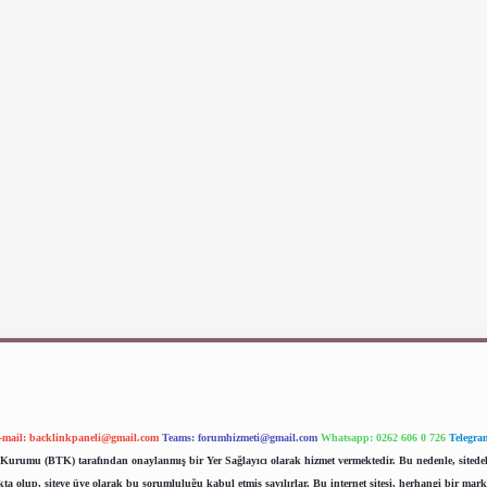
-mail:
backlinkpaneli@gmail.com
Teams:
forumhizmeti@gmail.com
Whatsapp: 0262 606 0 726
Telegra
im Kurumu (BTK) tarafından onaylanmış bir Yer Sağlayıcı olarak hizmet vermektedir. Bu nedenle, sited
 olup, siteye üye olarak bu sorumluluğu kabul etmiş sayılırlar. Bu internet sitesi, herhangi bir mark