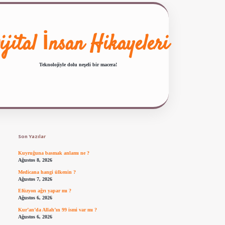
ijital İnsan Hikayeleri
Teknolojiyle dolu neşeli bir macera!
Sidebar
ilbet giriş
famecasino güncel giriş
ilbet yeni giriş
www.betexper.xyz/
Son Yazılar
Kuyruğuna basmak anlamı ne ?
Ağustos 8, 2026
Medicana hangi ülkenin ?
Ağustos 7, 2026
Efüzyon ağrı yapar mı ?
Ağustos 6, 2026
Kur’an’da Allah’ın 99 ismi var mı ?
Ağustos 6, 2026