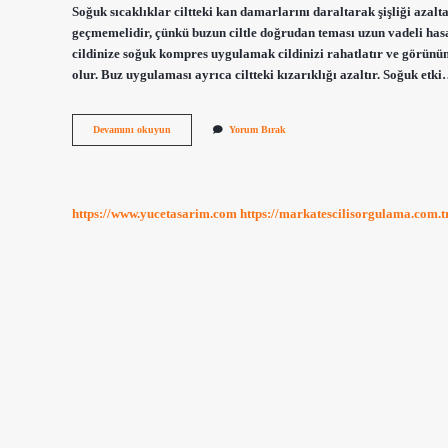
Soğuk sıcaklıklar ciltteki kan damarlarını daraltarak şişliği azalta
geçmemelidir, çünkü buzun ciltle doğrudan teması uzun vadeli has
cildinize soğuk kompres uygulamak cildinizi rahatlatır ve görünüm
olur. Buz uygulaması ayrıca ciltteki kızarıklığı azaltır. Soğuk etk
Buz
Devamını okuyun
Yorum Bırak
Küpü
Yüze
Nasıl
Uygulanır
https://www.yucetasarim.com
https://markatescilisorgulama.com.t