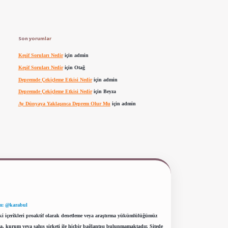
Son yorumlar
Keşif Soruları Nedir
için
admin
Keşif Soruları Nedir
için
Otağ
Depremde Çekiçleme Etkisi Nedir
için
admin
Depremde Çekiçleme Etkisi Nedir
için
Beyza
Ay Dünyaya Yaklaşınca Deprem Olur Mu
için
admin
m: @karabul
eki içerikleri proaktif olarak denetleme veya araştırma yükümlülüğümüz
a, kurum veya şahıs şirketi ile hiçbir bağlantısı bulunmamaktadır. Sitede