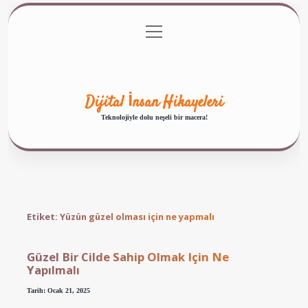
menüyü
Anasayfa
Gizlilik Politikası
Yasal Uyarı
aç
Hakkımızda
Dijital İnsan Hikayeleri
Teknolojiyle dolu neşeli bir macera!
Etiket:
Yüzün güzel olması için ne yapmalı
Güzel Bir Cilde Sahip Olmak Için Ne
Yapılmalı
Tarih: Ocak 21, 2025