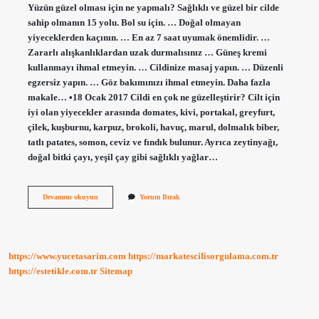
Yüzün güzel olması için ne yapmalı? Sağlıklı ve güzel bir cilde
sahip olmanın 15 yolu. Bol su için. … Doğal olmayan
yiyeceklerden kaçının. … En az 7 saat uyumak önemlidir. …
Zararlı alışkanlıklardan uzak durmalısınız … Güneş kremi
kullanmayı ihmal etmeyin. … Cildinize masaj yapın. … Düzenli
egzersiz yapın. … Göz bakımınızı ihmal etmeyin. Daha fazla
makale… •18 Ocak 2017 Cildi en çok ne güzelleştirir? Cilt için
iyi olan yiyecekler arasında domates, kivi, portakal, greyfurt,
çilek, kuşburnu, karpuz, brokoli, havuç, marul, dolmalık biber,
tatlı patates, somon, ceviz ve fındık bulunur. Ayrıca zeytinyağı,
doğal bitki çayı, yeşil çay gibi sağlıklı yağlar…
Güzel
Devamını okuyun
Yorum Bırak
Bir
Cilde
Sahip
Olmak
Için
https://www.yucetasarim.com
https://markatescilisorgulama.com.tr
Ne
Yapılmalı
https://estetikle.com.tr
Sitemap