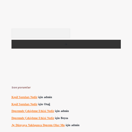
Arama
Son yorumlar
Keşif Soruları Nedir
için
admin
Keşif Soruları Nedir
için
Otağ
Depremde Çekiçleme Etkisi Nedir
için
admin
Depremde Çekiçleme Etkisi Nedir
için
Beyza
Ay Dünyaya Yaklaşınca Deprem Olur Mu
için
admin