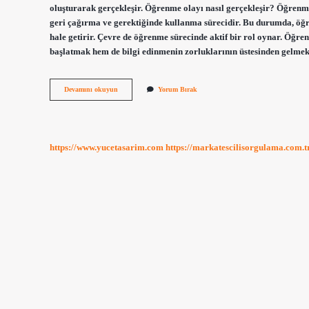
oluşturarak gerçekleşir. Öğrenme olayı nasıl gerçekleşir? Öğrenm
geri çağırma ve gerektiğinde kullanma sürecidir. Bu durumda, öğren
hale getirir. Çevre de öğrenme sürecinde aktif bir rol oynar. Öğ
başlatmak hem de bilgi edinmenin zorluklarının üstesinden gelme
Öğrenme
Devamını okuyun
Yorum Bırak
Nasıl
Meydana
Gelir
https://www.yucetasarim.com
https://markatescilisorgulama.com.t