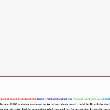
-mail:
backlinkpaneli@gmail.com
Teams:
forumhizmeti@gmail.com
Whatsapp: 0262 606 0 726
Telegra
im Kurumu (BTK) tarafından onaylanmış bir Yer Sağlayıcı olarak hizmet vermektedir. Bu nedenle, sited
 olup, siteye üye olarak bu sorumluluğu kabul etmiş sayılırlar. Bu internet sitesi, herhangi bir mark