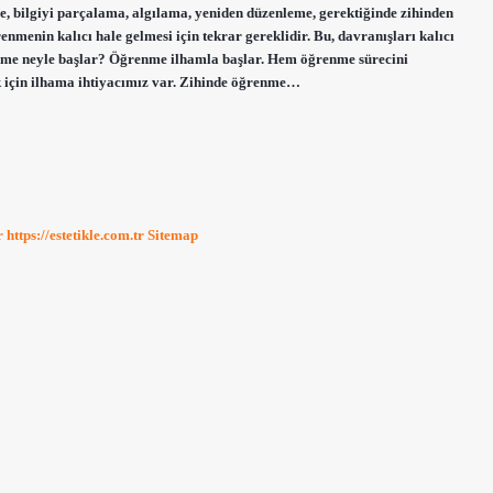
e, bilgiyi parçalama, algılama, yeniden düzenleme, gerektiğinde zihinden
menin kalıcı hale gelmesi için tekrar gereklidir. Bu, davranışları kalıcı
renme neyle başlar? Öğrenme ilhamla başlar. Hem öğrenme sürecini
k için ilhama ihtiyacımız var. Zihinde öğrenme…
r
https://estetikle.com.tr
Sitemap