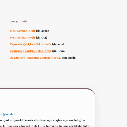
Son yorumlar
Keşif Soruları Nedir
için
admin
Keşif Soruları Nedir
için
Otağ
Depremde Çekiçleme Etkisi Nedir
için
admin
Depremde Çekiçleme Etkisi Nedir
için
Beyza
Ay Dünyaya Yaklaşınca Deprem Olur Mu
için
admin
m: @karabul
eki içerikleri proaktif olarak denetleme veya araştırma yükümlülüğümüz
a, kurum veya şahıs şirketi ile hiçbir bağlantısı bulunmamaktadır. Sitede