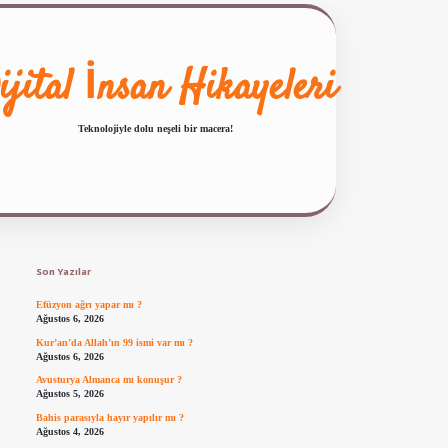
ijital İnsan Hikayeleri
Teknolojiyle dolu neşeli bir macera!
Sidebar
ilbet giriş
famecasino güncel giriş
ilbet yeni giriş
www.betexper.xyz/
Son Yazılar
Efüzyon ağrı yapar mı ?
Ağustos 6, 2026
Kur’an’da Allah’ın 99 ismi var mı ?
Ağustos 6, 2026
Avusturya Almanca mı konuşur ?
Ağustos 5, 2026
Bahis parasıyla hayır yapılır mı ?
Ağustos 4, 2026