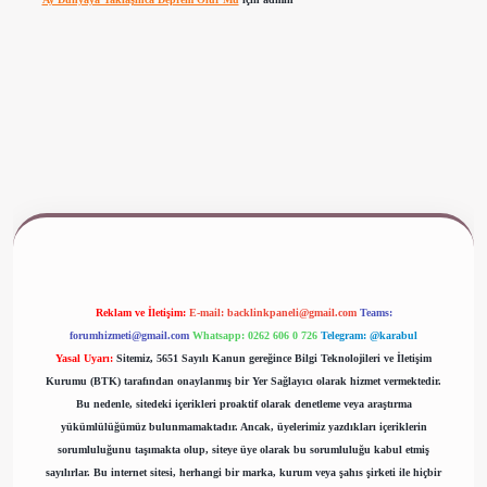
ww.betexper.xyz/
Reklam ve İletişim:
E-mail:
backlinkpaneli@gmail.com
Teams:
forumhizmeti@gmail.com
Whatsapp: 0262 606 0 726
Telegram: @karabul
Yasal Uyarı:
Sitemiz, 5651 Sayılı Kanun gereğince Bilgi Teknolojileri ve İletişim
Kurumu (BTK) tarafından onaylanmış bir Yer Sağlayıcı olarak hizmet vermektedir.
Bu nedenle, sitedeki içerikleri proaktif olarak denetleme veya araştırma
yükümlülüğümüz bulunmamaktadır. Ancak, üyelerimiz yazdıkları içeriklerin
sorumluluğunu taşımakta olup, siteye üye olarak bu sorumluluğu kabul etmiş
sayılırlar. Bu internet sitesi, herhangi bir marka, kurum veya şahıs şirketi ile hiçbir