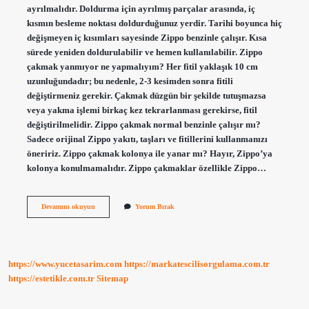
ayrılmalıdır. Doldurma için ayrılmış parçalar arasında, iç
kısmın besleme noktası doldurduğunuz yerdir. Tarihi boyunca hiç
değişmeyen iç kısımları sayesinde Zippo benzinle çalışır. Kısa
sürede yeniden doldurulabilir ve hemen kullanılabilir. Zippo
çakmak yanmıyor ne yapmalıyım? Her fitil yaklaşık 10 cm
uzunluğundadır; bu nedenle, 2-3 kesimden sonra fitili
değiştirmeniz gerekir. Çakmak düzgün bir şekilde tutuşmazsa
veya yakma işlemi birkaç kez tekrarlanması gerekirse, fitil
değiştirilmelidir. Zippo çakmak normal benzinle çalışır mı?
Sadece orijinal Zippo yakıtı, taşları ve fitillerini kullanmanızı
öneririz. Zippo çakmak kolonya ile yanar mı? Hayır, Zippo’ya
kolonya konulmamalıdır. Zippo çakmaklar özellikle Zippo…
Zippo
Devamını okuyun
Yorum Bırak
Çakmak
Nasıl
Yakılır
https://www.yucetasarim.com
https://markatescilisorgulama.com.tr
https://estetikle.com.tr
Sitemap