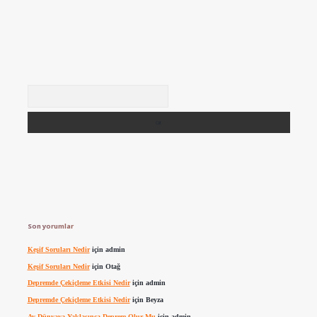
Arama
Son yorumlar
Keşif Soruları Nedir
için
admin
Keşif Soruları Nedir
için
Otağ
Depremde Çekiçleme Etkisi Nedir
için
admin
Depremde Çekiçleme Etkisi Nedir
için
Beyza
Ay Dünyaya Yaklaşınca Deprem Olur Mu
için
admin