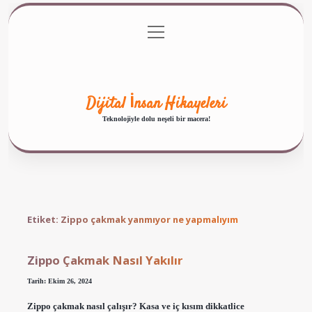
menüyü
Anasayfa
Gizlilik Politikası
Yasal Uyarı
aç
Hakkımızda
Dijital İnsan Hikayeleri
Teknolojiyle dolu neşeli bir macera!
Etiket:
Zippo çakmak yanmıyor ne yapmalıyım
Zippo Çakmak Nasıl Yakılır
Tarih: Ekim 26, 2024
Zippo çakmak nasıl çalışır? Kasa ve iç kısım dikkatlice