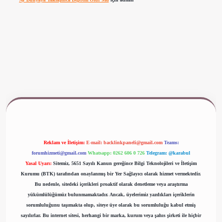
www.betexper.xyz/
Reklam ve İletişim:
E-mail:
backlinkpaneli@gmail.com
Teams:
forumhizmeti@gmail.com
Whatsapp: 0262 606 0 726
Telegram: @karabul
Yasal Uyarı:
Sitemiz, 5651 Sayılı Kanun gereğince Bilgi Teknolojileri ve İletişim
Kurumu (BTK) tarafından onaylanmış bir Yer Sağlayıcı olarak hizmet vermektedir.
Bu nedenle, sitedeki içerikleri proaktif olarak denetleme veya araştırma
yükümlülüğümüz bulunmamaktadır. Ancak, üyelerimiz yazdıkları içeriklerin
sorumluluğunu taşımakta olup, siteye üye olarak bu sorumluluğu kabul etmiş
sayılırlar. Bu internet sitesi, herhangi bir marka, kurum veya şahıs şirketi ile hiçbir