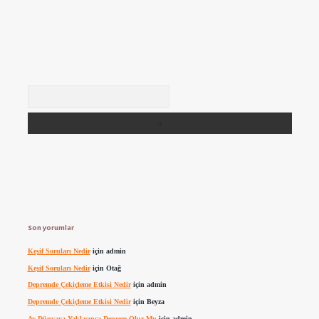
Arama
Son yorumlar
Keşif Soruları Nedir
için
admin
Keşif Soruları Nedir
için
Otağ
Depremde Çekiçleme Etkisi Nedir
için
admin
Depremde Çekiçleme Etkisi Nedir
için
Beyza
Ay Dünyaya Yaklaşınca Deprem Olur Mu
için
admin