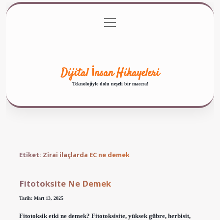
menüyü
Anasayfa
Gizlilik Politikası
Yasal Uyarı
aç
Hakkımızda
Dijital İnsan Hikayeleri
Teknolojiyle dolu neşeli bir macera!
Etiket:
Zirai ilaçlarda EC ne demek
Fitotoksite Ne Demek
Tarih: Mart 13, 2025
Fitotoksik etki ne demek? Fitotoksisite, yüksek gübre, herbisit,