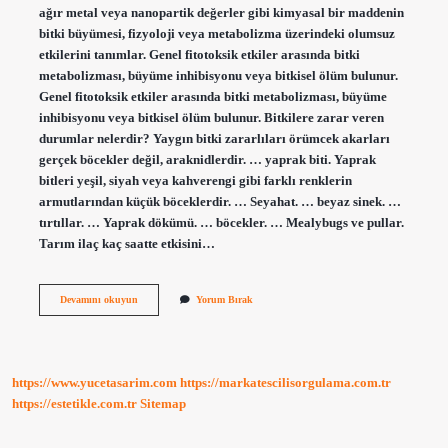
ağır metal veya nanopartik değerler gibi kimyasal bir maddenin
bitki büyümesi, fizyoloji veya metabolizma üzerindeki olumsuz
etkilerini tanımlar. Genel fitotoksik etkiler arasında bitki
metabolizması, büyüme inhibisyonu veya bitkisel ölüm bulunur.
Genel fitotoksik etkiler arasında bitki metabolizması, büyüme
inhibisyonu veya bitkisel ölüm bulunur. Bitkilere zarar veren
durumlar nelerdir? Yaygın bitki zararlıları örümcek akarları
gerçek böcekler değil, araknidlerdir. … yaprak biti. Yaprak
bitleri yeşil, siyah veya kahverengi gibi farklı renklerin
armutlarından küçük böceklerdir. … Seyahat. … beyaz sinek. …
tırtıllar. … Yaprak dökümü. … böcekler. … Mealybugs ve pullar.
Tarım ilaç kaç saatte etkisini…
Fitotoksite
Devamını okuyun
Yorum Bırak
Ne
Demek
https://www.yucetasarim.com
https://markatescilisorgulama.com.tr
https://estetikle.com.tr
Sitemap