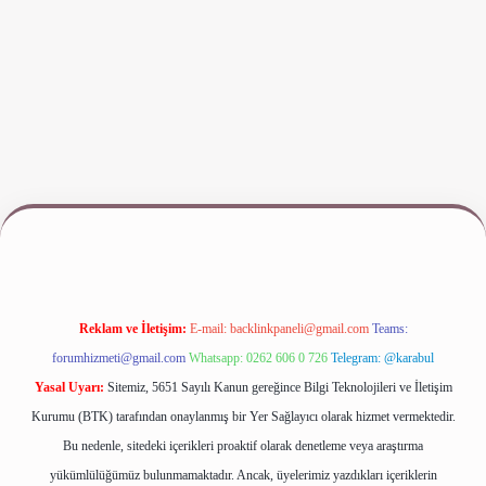
i giriş
www.betexper.xyz/
Reklam ve İletişim:
E-mail:
backlinkpaneli@gmail.com
Teams:
forumhizmeti@gmail.com
Whatsapp: 0262 606 0 726
Telegram: @karabul
Yasal Uyarı:
Sitemiz, 5651 Sayılı Kanun gereğince Bilgi Teknolojileri ve İletişim
Kurumu (BTK) tarafından onaylanmış bir Yer Sağlayıcı olarak hizmet vermektedir.
Bu nedenle, sitedeki içerikleri proaktif olarak denetleme veya araştırma
yükümlülüğümüz bulunmamaktadır. Ancak, üyelerimiz yazdıkları içeriklerin