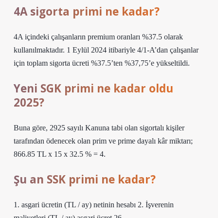
4A sigorta primi ne kadar?
4A içindeki çalışanların premium oranları %37.5 olarak
kullanılmaktadır. 1 Eylül 2024 itibariyle 4/1-A’dan çalışanlar
için toplam sigorta ücreti %37.5’ten %37,75’e yükseltildi.
Yeni SGK primi ne kadar oldu
2025?
Buna göre, 2925 sayılı Kanuna tabi olan sigortalı kişiler
tarafından ödenecek olan prim ve prime dayalı kâr miktarı;
866.85 TL x 15 x 32.5 % = 4.
Şu an SSK primi ne kadar?
1. asgari ücretin (TL / ay) netinin hesabı 2. İşverenin
maliyetleri (TL / ay) asgari ücret 26.