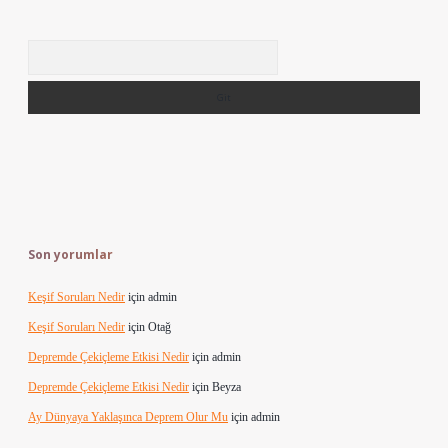
Arama
Son yorumlar
Keşif Soruları Nedir
için
admin
Keşif Soruları Nedir
için
Otağ
Depremde Çekiçleme Etkisi Nedir
için
admin
Depremde Çekiçleme Etkisi Nedir
için
Beyza
Ay Dünyaya Yaklaşınca Deprem Olur Mu
için
admin