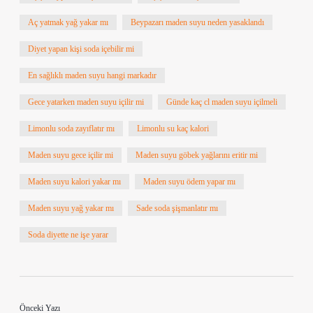
Aç yatmak yağ yakar mı
Beypazarı maden suyu neden yasaklandı
Diyet yapan kişi soda içebilir mi
En sağlıklı maden suyu hangi markadır
Gece yatarken maden suyu içilir mi
Günde kaç cl maden suyu içilmeli
Limonlu soda zayıflatır mı
Limonlu su kaç kalori
Maden suyu gece içilir mi
Maden suyu göbek yağlarını eritir mi
Maden suyu kalori yakar mı
Maden suyu ödem yapar mı
Maden suyu yağ yakar mı
Sade soda şişmanlatır mı
Soda diyette ne işe yarar
Önceki Yazı