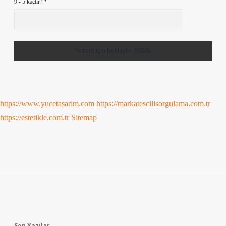
9 - 5 kaçtır?
*
https://www.yucetasarim.com
https://markatescilisorgulama.com.tr
https://estetikle.com.tr
Sitemap
Sidebar
Son Yazılar