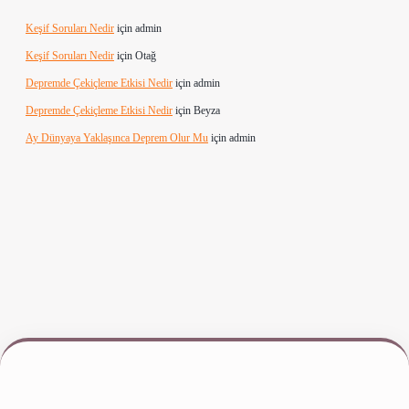
Keşif Soruları Nedir
için
admin
Keşif Soruları Nedir
için
Otağ
Depremde Çekiçleme Etkisi Nedir
için
admin
Depremde Çekiçleme Etkisi Nedir
için
Beyza
Ay Dünyaya Yaklaşınca Deprem Olur Mu
için
admin
 yeni giriş
www.betexper.xyz/