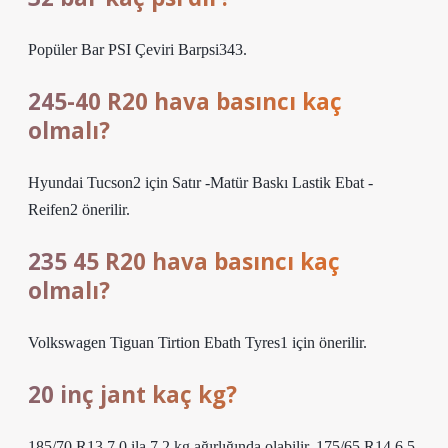
Popüler Bar PSI Çeviri Barpsi343.
245-40 R20 hava basıncı kaç
olmalı?
Hyundai Tucson2 için Satır -Matür Baskı Lastik Ebat -
Reifen2 önerilir.
235 45 R20 hava basıncı kaç
olmalı?
Volkswagen Tiguan Tirtion Ebath Tyres1 için önerilir.
20 inç jant kaç kg?
185/70 R13 7.0 ila 7.2 kg ağırlığında olabilir. 175/65 R14 6.5