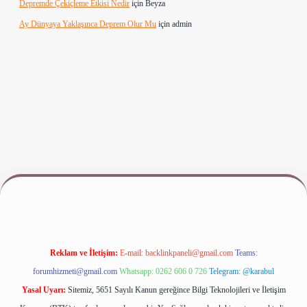
Depremde Çekiçleme Etkisi Nedir
için
Beyza
Ay Dünyaya Yaklaşınca Deprem Olur Mu
için
admin
giriş
www.betexper.xyz/
Reklam ve İletişim:
E-mail:
backlinkpaneli@gmail.com
Teams:
forumhizmeti@gmail.com
Whatsapp: 0262 606 0 726
Telegram: @karabul
Yasal Uyarı:
Sitemiz, 5651 Sayılı Kanun gereğince Bilgi Teknolojileri ve İletişim