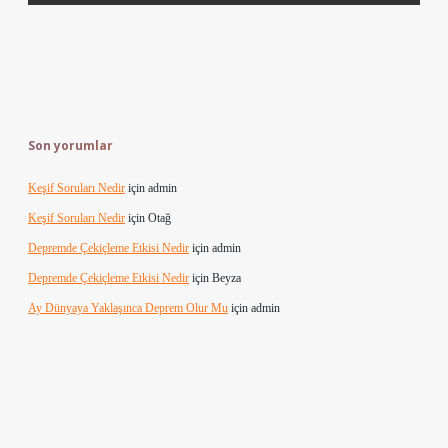
Son yorumlar
Keşif Soruları Nedir
için
admin
Keşif Soruları Nedir
için
Otağ
Depremde Çekiçleme Etkisi Nedir
için
admin
Depremde Çekiçleme Etkisi Nedir
için
Beyza
Ay Dünyaya Yaklaşınca Deprem Olur Mu
için
admin