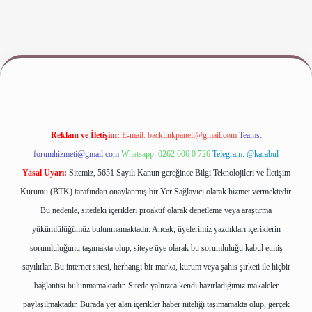
giriş
www.betexper.xyz/
Reklam ve İletişim:
E-mail:
backlinkpaneli@gmail.com
Teams:
forumhizmeti@gmail.com
Whatsapp: 0262 606 0 726
Telegram: @karabul
Yasal Uyarı:
Sitemiz, 5651 Sayılı Kanun gereğince Bilgi Teknolojileri ve İletişim
Kurumu (BTK) tarafından onaylanmış bir Yer Sağlayıcı olarak hizmet vermektedir.
Bu nedenle, sitedeki içerikleri proaktif olarak denetleme veya araştırma
yükümlülüğümüz bulunmamaktadır. Ancak, üyelerimiz yazdıkları içeriklerin
sorumluluğunu taşımakta olup, siteye üye olarak bu sorumluluğu kabul etmiş
sayılırlar. Bu internet sitesi, herhangi bir marka, kurum veya şahıs şirketi ile hiçbir
bağlantısı bulunmamaktadır. Sitede yalnızca kendi hazırladığımız makaleler
paylaşılmaktadır. Burada yer alan içerikler haber niteliği taşımamakta olup, gerçek