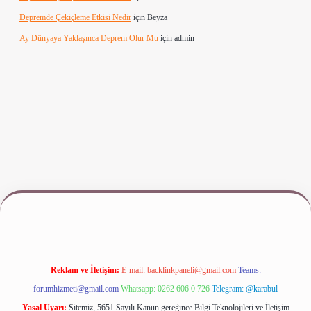
Depremde Çekiçleme Etkisi Nedir
için
Beyza
Ay Dünyaya Yaklaşınca Deprem Olur Mu
için
admin
riş
www.betexper.xyz/
Reklam ve İletişim:
E-mail:
backlinkpaneli@gmail.com
Teams:
forumhizmeti@gmail.com
Whatsapp: 0262 606 0 726
Telegram: @karabul
Yasal Uyarı:
Sitemiz, 5651 Sayılı Kanun gereğince Bilgi Teknolojileri ve İletişim