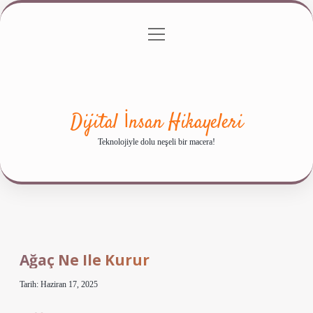
menüyü
Anasayfa
Gizlilik Politikası
Yasal Uyarı
aç
Hakkımızda
Dijital İnsan Hikayeleri
Teknolojiyle dolu neşeli bir macera!
Ağaç Ne Ile Kurur
Tarih: Haziran 17, 2025