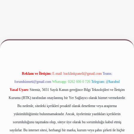
riş
www.betexper.xyz/
Reklam ve İletişim:
E-mail:
backlinkpaneli@gmail.com
Teams:
forumhizmeti@gmail.com
Whatsapp: 0262 606 0 726
Telegram: @karabul
Yasal Uyarı:
Sitemiz, 5651 Sayılı Kanun gereğince Bilgi Teknolojileri ve İletişim
Kurumu (BTK) tarafından onaylanmış bir Yer Sağlayıcı olarak hizmet vermektedir.
Bu nedenle, sitedeki içerikleri proaktif olarak denetleme veya araştırma
yükümlülüğümüz bulunmamaktadır. Ancak, üyelerimiz yazdıkları içeriklerin
sorumluluğunu taşımakta olup, siteye üye olarak bu sorumluluğu kabul etmiş
sayılırlar. Bu internet sitesi, herhangi bir marka, kurum veya şahıs şirketi ile hiçbir