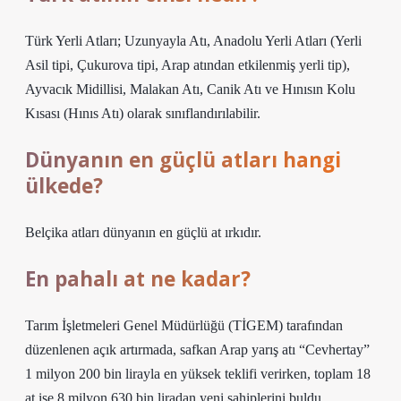
Türk Yerli Atları; Uzunyayla Atı, Anadolu Yerli Atları (Yerli
Asil tipi, Çukurova tipi, Arap atından etkilenmiş yerli tip),
Ayvacık Midillisi, Malakan Atı, Canik Atı ve Hınısın Kolu
Kısası (Hınıs Atı) olarak sınıflandırılabilir.
Dünyanın en güçlü atları hangi
ülkede?
Belçika atları dünyanın en güçlü at ırkıdır.
En pahalı at ne kadar?
Tarım İşletmeleri Genel Müdürlüğü (TİGEM) tarafından
düzenlenen açık artırmada, safkan Arap yarış atı “Cevhertay”
1 milyon 200 bin lirayla en yüksek teklifi verirken, toplam 18
at ise 8 milyon 630 bin liradan yeni sahiplerini buldu.