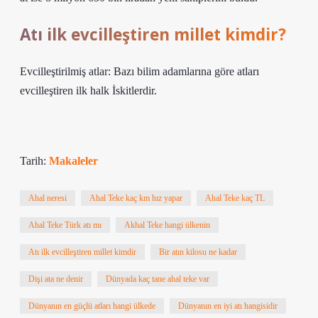
Atı ilk evcilleştiren millet kimdir?
Evcilleştirilmiş atlar: Bazı bilim adamlarına göre atları
evcilleştiren ilk halk İskitlerdir.
Tarih:
Makaleler
Ahal neresi
Ahal Teke kaç km hız yapar
Ahal Teke kaç TL
Ahal Teke Türk atı mı
Akhal Teke hangi ülkenin
Atı ilk evcilleştiren millet kimdir
Bir atın kilosu ne kadar
Dişi ata ne denir
Dünyada kaç tane ahal teke var
Dünyanın en güçlü atları hangi ülkede
Dünyanın en iyi atı hangisidir