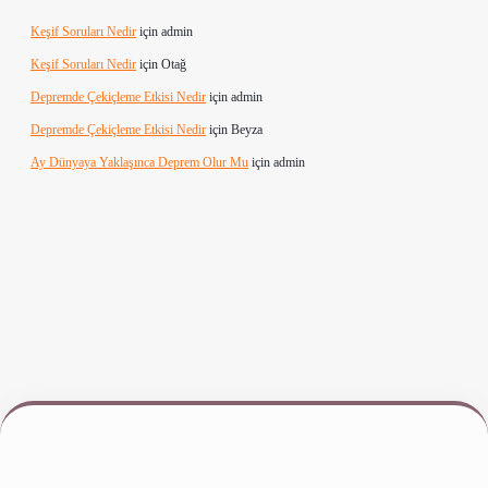
Keşif Soruları Nedir
için
admin
Keşif Soruları Nedir
için
Otağ
Depremde Çekiçleme Etkisi Nedir
için
admin
Depremde Çekiçleme Etkisi Nedir
için
Beyza
Ay Dünyaya Yaklaşınca Deprem Olur Mu
için
admin
iş
www.betexper.xyz/