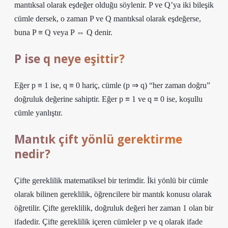
mantıksal olarak eşdeğer olduğu söylenir. P ve Q’ya iki bileşik
cümle dersek, o zaman P ve Q mantıksal olarak eşdeğerse,
buna P ≡ Q veya P ⇔ Q denir.
P ise q neye eşittir?
Eğer p ≡ 1 ise, q ≡ 0 hariç, cümle (p ⇒ q) “her zaman doğru”
doğruluk değerine sahiptir. Eğer p ≡ 1 ve q ≡ 0 ise, koşullu
cümle yanlıştır.
Mantık çift yönlü gerektirme
nedir?
Çifte gereklilik matematiksel bir terimdir. İki yönlü bir cümle
olarak bilinen gereklilik, öğrencilere bir mantık konusu olarak
öğretilir. Çifte gereklilik, doğruluk değeri her zaman 1 olan bir
ifadedir. Çifte gereklilik içeren cümleler p ve q olarak ifade