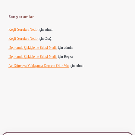
Son yorumlar
Keşif Soruları Nedir
için
admin
Keşif Soruları Nedir
için
Otağ
Depremde Çekiçleme Etkisi Nedir
için
admin
Depremde Çekiçleme Etkisi Nedir
için
Beyza
Ay Dünyaya Yaklaşınca Deprem Olur Mu
için
admin
 giriş
ilbet yeni giriş
www.betexper.xyz/