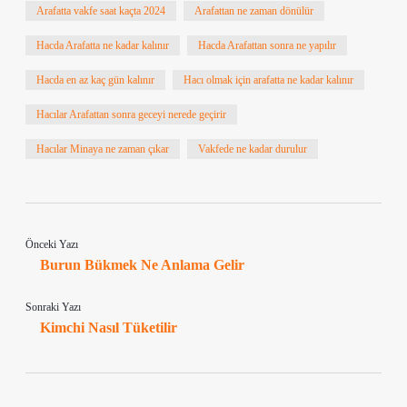
Arafatta vakfe saat kaçta 2024
Arafattan ne zaman dönülür
Hacda Arafatta ne kadar kalınır
Hacda Arafattan sonra ne yapılır
Hacda en az kaç gün kalınır
Hacı olmak için arafatta ne kadar kalınır
Hacılar Arafattan sonra geceyi nerede geçirir
Hacılar Minaya ne zaman çıkar
Vakfede ne kadar durulur
Önceki Yazı
Burun Bükmek Ne Anlama Gelir
Sonraki Yazı
Kimchi Nasıl Tüketilir