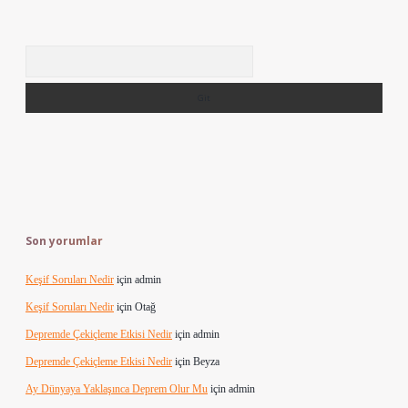
Arama
Son yorumlar
Keşif Soruları Nedir
için
admin
Keşif Soruları Nedir
için
Otağ
Depremde Çekiçleme Etkisi Nedir
için
admin
Depremde Çekiçleme Etkisi Nedir
için
Beyza
Ay Dünyaya Yaklaşınca Deprem Olur Mu
için
admin