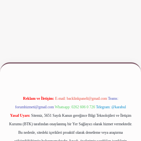
 giriş
www.betexper.xyz/
Reklam ve İletişim:
E-mail:
backlinkpaneli@gmail.com
Teams:
forumhizmeti@gmail.com
Whatsapp: 0262 606 0 726
Telegram: @karabul
Yasal Uyarı:
Sitemiz, 5651 Sayılı Kanun gereğince Bilgi Teknolojileri ve İletişim
Kurumu (BTK) tarafından onaylanmış bir Yer Sağlayıcı olarak hizmet vermektedir.
Bu nedenle, sitedeki içerikleri proaktif olarak denetleme veya araştırma