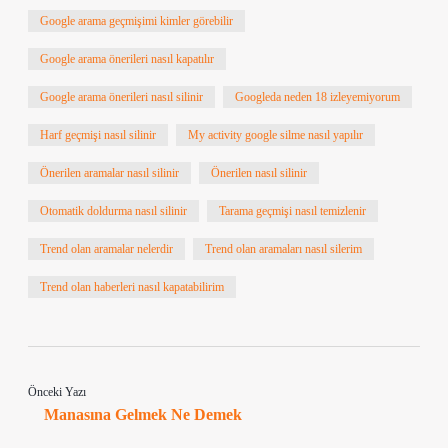
Google arama geçmişimi kimler görebilir
Google arama önerileri nasıl kapatılır
Google arama önerileri nasıl silinir
Googleda neden 18 izleyemiyorum
Harf geçmişi nasıl silinir
My activity google silme nasıl yapılır
Önerilen aramalar nasıl silinir
Önerilen nasıl silinir
Otomatik doldurma nasıl silinir
Tarama geçmişi nasıl temizlenir
Trend olan aramalar nelerdir
Trend olan aramaları nasıl silerim
Trend olan haberleri nasıl kapatabilirim
Önceki Yazı
Manasına Gelmek Ne Demek