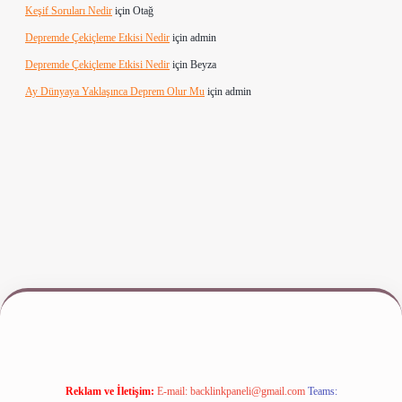
Keşif Soruları Nedir
için
Otağ
Depremde Çekiçleme Etkisi Nedir
için
admin
Depremde Çekiçleme Etkisi Nedir
için
Beyza
Ay Dünyaya Yaklaşınca Deprem Olur Mu
için
admin
www.betexper.xyz/
Reklam ve İletişim:
E-mail:
backlinkpaneli@gmail.com
Teams: