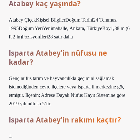
Atabey kaç yaşında?
Atabey ÇiçekKişisel BilgilerDoğum Tarihi24 Temmuz
1995Doğum YeriYenimahalle, Ankara, TürkiyeBoy1,88 m (6
ft 2 in)Pozisyonİleri28 satır daha
Isparta Atabey’in nüfusu ne
kadar?
Genç nüfus tarım ve hayvancılıkla geçimini sağlamak
istemediğinden çevre ilçelere veya Isparta il merkezine göç
etmiştir. İlçenin; Adrese Dayalı Nüfus Kayıt Sistemine göre
2019 yılı nüfusu 5’tir.
Isparta Atabey’in rakımı kaçtır?
1.