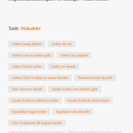
Tarih:
Makaleler
Atabey hangi ülkenin
Atabey ilçe mi
Atabey ismi ne anlama gelir
Atabey kaç yaşında
Atabey kimdir tarihte
Atabey ne demek
Atabey Türk Ocakları ne zaman kuruldu
Bademli nerenin ilçesidir
Hars heyeti ne demek
Isparta Atabey ismi nereden gelir
Isparta Atabeyin nüfusu ne kadar
Isparta Atabeyin rakımı kaçtır
Ispartalılar hangi boydan
Ispartanın eski adı nedir
Türk Ocaklarının ilk başkanı kimdir