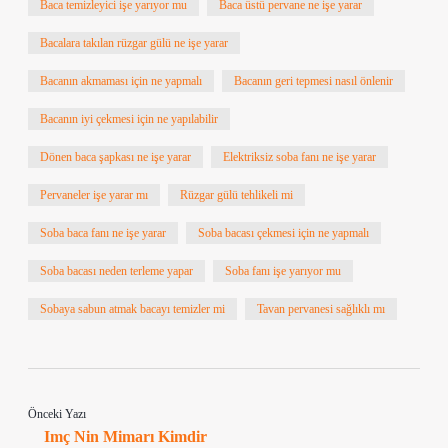
Baca temizleyici işe yarıyor mu
Baca üstü pervane ne işe yarar
Bacalara takılan rüzgar gülü ne işe yarar
Bacanın akmaması için ne yapmalı
Bacanın geri tepmesi nasıl önlenir
Bacanın iyi çekmesi için ne yapılabilir
Dönen baca şapkası ne işe yarar
Elektriksiz soba fanı ne işe yarar
Pervaneler işe yarar mı
Rüzgar gülü tehlikeli mi
Soba baca fanı ne işe yarar
Soba bacası çekmesi için ne yapmalı
Soba bacası neden terleme yapar
Soba fanı işe yarıyor mu
Sobaya sabun atmak bacayı temizler mi
Tavan pervanesi sağlıklı mı
Önceki Yazı
Imç Nin Mimarı Kimdir