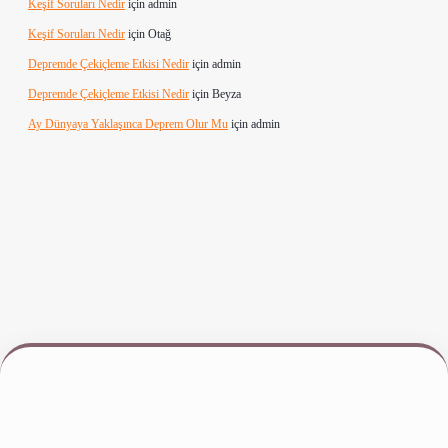
Keşif Soruları Nedir
için
admin
Keşif Soruları Nedir
için
Otağ
Depremde Çekiçleme Etkisi Nedir
için
admin
Depremde Çekiçleme Etkisi Nedir
için
Beyza
Ay Dünyaya Yaklaşınca Deprem Olur Mu
için
admin
iş
www.betexper.xyz/