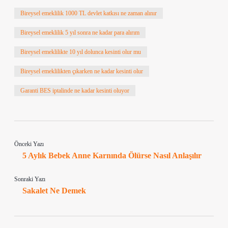
Bireysel emeklilik 1000 TL devlet katkısı ne zaman alınır
Bireysel emeklilik 5 yıl sonra ne kadar para alırım
Bireysel emeklilikte 10 yıl dolunca kesinti olur mu
Bireysel emeklilikten çıkarken ne kadar kesinti olur
Garanti BES iptalinde ne kadar kesinti oluyor
Önceki Yazı
5 Aylık Bebek Anne Karnında Ölürse Nasıl Anlaşılır
Sonraki Yazı
Sakalet Ne Demek