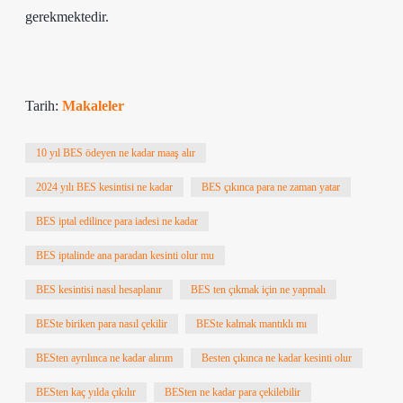
gerekmektedir.
Tarih:
Makaleler
10 yıl BES ödeyen ne kadar maaş alır
2024 yılı BES kesintisi ne kadar
BES çıkınca para ne zaman yatar
BES iptal edilince para iadesi ne kadar
BES iptalinde ana paradan kesinti olur mu
BES kesintisi nasıl hesaplanır
BES ten çıkmak için ne yapmalı
BESte biriken para nasıl çekilir
BESte kalmak mantıklı mı
BESten ayrılınca ne kadar alırım
Besten çıkınca ne kadar kesinti olur
BESten kaç yılda çıkılır
BESten ne kadar para çekilebilir