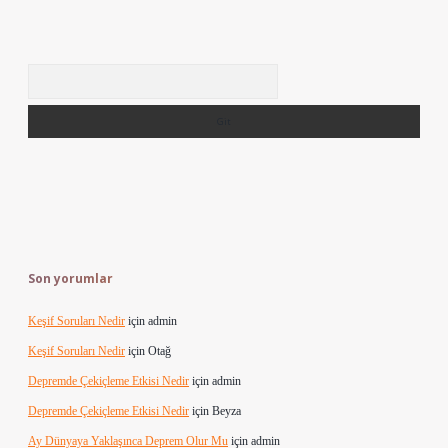
Arama
Son yorumlar
Keşif Soruları Nedir
için
admin
Keşif Soruları Nedir
için
Otağ
Depremde Çekiçleme Etkisi Nedir
için
admin
Depremde Çekiçleme Etkisi Nedir
için
Beyza
Ay Dünyaya Yaklaşınca Deprem Olur Mu
için
admin