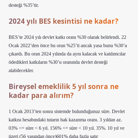
desteği %35’tir.
2024 yılı BES kesintisi ne kadar?
BES’te 2024 yılı devlet katkı oranı %30 olarak belirlendi. 22
Ocak 2022’den önce bu oran %25’ti ancak yasa bunu %30’a
çıkardı. Bu oran 2024 yılında da aynı kalacak ve katılımcılar
ödedikleri katkıların %30’u oranında devlet desteği
alabilecekler.
Bireysel emeklilik 5 yıl sonra ne
kadar para alırım?
1 Ocak 2013’ten sonra sistemde bulunduğunuz süre. Devlet
katkısı hesabındaki tutarın hak kazanma oranı. 3 yıldan az.
03% <= süre < 6 yıl. 156% <= süre < 10 yıl. 35%. 10 yıl ve
üzeri (56 yaşından önce)601% daha fazla satır