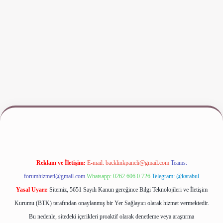
ş
www.betexper.xyz/
Reklam ve İletişim:
E-mail:
backlinkpaneli@gmail.com
Teams:
forumhizmeti@gmail.com
Whatsapp: 0262 606 0 726
Telegram: @karabul
Yasal Uyarı:
Sitemiz, 5651 Sayılı Kanun gereğince Bilgi Teknolojileri ve İletişim
Kurumu (BTK) tarafından onaylanmış bir Yer Sağlayıcı olarak hizmet vermektedir.
Bu nedenle, sitedeki içerikleri proaktif olarak denetleme veya araştırma