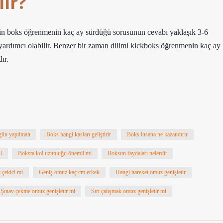
ir?
çin boks öğrenmenin kaç ay sürdüğü sorusunun cevabı yaklaşık 3-6
 yardımcı olabilir. Benzer bir zaman dilimi kickboks öğrenmenin kaç ay
ır.
gün yapılmalı
Boks hangi kasları geliştirir
Boks insana ne kazandırır
i
Boksta kol uzunluğu önemli mi
Boksun faydaları nelerdir
 çekici mi
Geniş omuz kaç cm erkek
Hangi hareket omuz genişletir
Şınav çekme omuz genişletir mi
Sırt çalışmak omuz genişletir mi