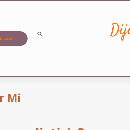
Dij
kkımızda
r Mi