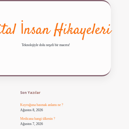
ital İnsan Hikayeleri
Teknolojiyle dolu neşeli bir macera!
Sidebar
ilbet giriş
famecasino güncel giriş
ilbet yeni giriş
ww
Son Yazılar
Kuyruğuna basmak anlamı ne ?
Ağustos 8, 2026
Medicana hangi ülkenin ?
Ağustos 7, 2026