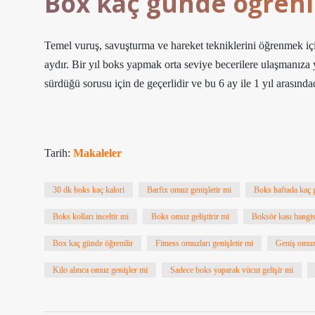
Box kaç günde öğrenil
Temel vuruş, savuşturma ve hareket tekniklerini öğrenmek i
aydır. Bir yıl boks yapmak orta seviye becerilere ulaşmanıza
sürdüğü sorusu için de geçerlidir ve bu 6 ay ile 1 yıl arasındad
Tarih:
Makaleler
30 dk boks kaç kalori
Barfix omuz genişletir mi
Boks haftada kaç 
Boks kolları inceltir mi
Boks omuz geliştirir mi
Boksör kası hangis
Box kaç günde öğrenilir
Fitness omuzları genişletir mi
Geniş omuz
Kilo alınca omuz genişler mi
Sadece boks yaparak vücut gelişir mi