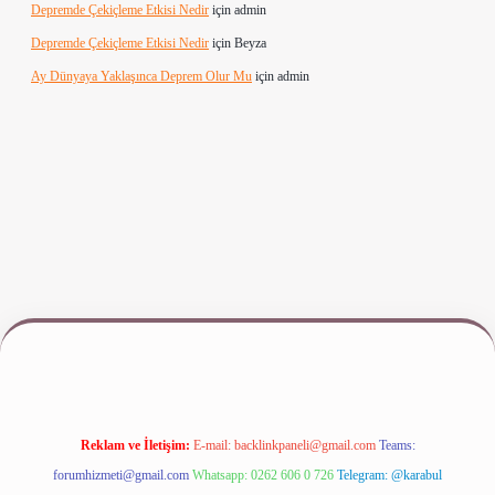
Depremde Çekiçleme Etkisi Nedir
için
admin
Depremde Çekiçleme Etkisi Nedir
için
Beyza
Ay Dünyaya Yaklaşınca Deprem Olur Mu
için
admin
iş
www.betexper.xyz/
Reklam ve İletişim:
E-mail:
backlinkpaneli@gmail.com
Teams:
forumhizmeti@gmail.com
Whatsapp: 0262 606 0 726
Telegram: @karabul