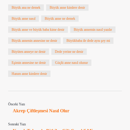
Büyük ana ne demek
Büyük anne kimlere denir
Büyük anne nasıl
Büyük anne ne demek
Büyük anne ve büyük baba kime denir
Büyük annemin nasıl yazılır
Büyük annenin annesine ne denir
Büyükbaba ile dede aynı şey mi
Büyüten anneye ne denir
Dede yerine ne denir
Eşimin annesine ne denir
Güçlü anne nasıl olunur
Hanım anne kimlere denir
Önceki Yazı
Akrep Çiftleşmesi Nasıl Olur
Sonraki Yazı