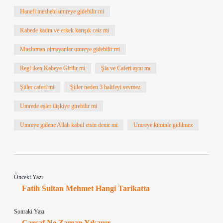
Hanefi mezhebi umreye gidebilir mi
Kabede kadın ve erkek karışık caiz mi
Musluman olmayanlar umreye gidebilir mi
Regl iken Kabeye Girilir mi
Şia ve Caferi aynı mı
Şiiler caferi mi
Şiiler neden 3 halifeyi sevmez
Umrede eşler ilişkiye girebilir mi
Umreye gidene Allah kabul etsin denir mi
Umreye kiminle gidilmez
Önceki Yazı
Fatih Sultan Mehmet Hangi Tarikatta
Sonraki Yazı
Çarşaf Ne Zaman Yıkanır