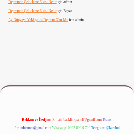
Depremde Çekiçleme Etkisi Nedir
için
admin
Depremde Çekiçleme Etkisi Nedir
için
Beyza
Ay Dünyaya Yaklaşınca Deprem Olur Mu
için
admin
iş
www.betexper.xyz/
Reklam ve İletişim:
E-mail:
backlinkpaneli@gmail.com
Teams:
forumhizmeti@gmail.com
Whatsapp: 0262 606 0 726
Telegram: @karabul