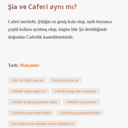
Şia ve Caferi aynı mı?
Caferi mezhebi, Şiiliğin en geniş kolu olup, tarih boyunca
çeşitli kollara ayrılmış olup, bugün bile Şii denildiğinde
doğrudan Caferilik kastedilmektedir.
Tarih:
Makaleler
Alevi ile Caferi aynı mı
Caferi oruç tutar mı
Caferiler camiye gider mi
Caferiler hangi dine mensuptur
Caferiler hangi peygambere inanır
Caferiler neyi savunur
Caferilerin ezanı neden farklı
Caferilerin peygamberi kimdir
Evli kadın kocası olmadan umreye gidebilir mi