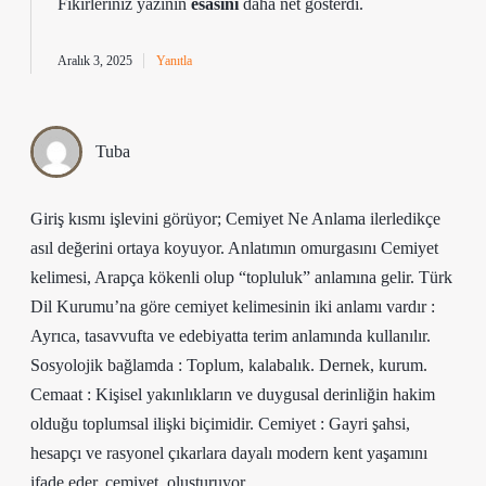
Fikirleriniz yazının
esasını
daha net gösterdi.
Aralık 3, 2025
Yanıtla
Tuba
Giriş kısmı işlevini görüyor; Cemiyet Ne Anlama ilerledikçe
asıl değerini ortaya koyuyor. Anlatımın omurgasını Cemiyet
kelimesi, Arapça kökenli olup “topluluk” anlamına gelir. Türk
Dil Kurumu’na göre cemiyet kelimesinin iki anlamı vardır :
Ayrıca, tasavvufta ve edebiyatta terim anlamında kullanılır.
Sosyolojik bağlamda : Toplum, kalabalık. Dernek, kurum.
Cemaat : Kişisel yakınlıkların ve duygusal derinliğin hakim
olduğu toplumsal ilişki biçimidir. Cemiyet : Gayri şahsi,
hesapçı ve rasyonel çıkarlara dayalı modern kent yaşamını
ifade eder. cemiyet. oluşturuyor.