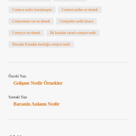
Cemiyet neden kurulmuştur
Cemiyet tarihte ne demek
Cemiyetimiz var ne demek
Cemiyetler nedir kisaca
Cemiyyet ne demek
Ilk kurulan yararlı cemiyet nedir
Mustafa Kemalin kurduğu cemiyet nedir
Önceki Yazı
Gelişme Nedir Örnekler
Sonraki Yazı
Baranin Anlamı Nedir