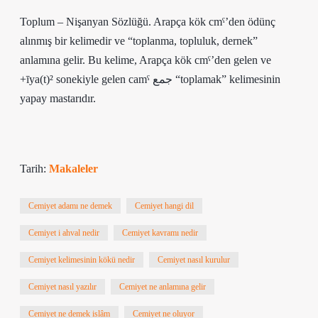
Toplum – Nişanyan Sözlüğü. Arapça kök cmˁ’den ödünç
alınmış bir kelimedir ve “toplanma, topluluk, dernek”
anlamına gelir. Bu kelime, Arapça kök cmˁ’den gelen ve
+īya(t)² sonekiyle gelen camˁ جمع “toplamak” kelimesinin
yapay mastarıdır.
Tarih:
Makaleler
Cemiyet adamı ne demek
Cemiyet hangi dil
Cemiyet i ahval nedir
Cemiyet kavramı nedir
Cemiyet kelimesinin kökü nedir
Cemiyet nasıl kurulur
Cemiyet nasıl yazılır
Cemiyet ne anlamına gelir
Cemiyet ne demek islâm
Cemiyet ne oluyor