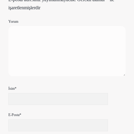
işaretlenmişlerdir
Yorum
İsim*
E-Posta*