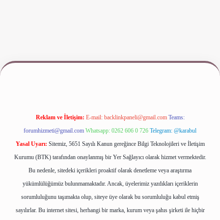
exper.xyz/
Reklam ve İletişim:
E-mail:
backlinkpaneli@gmail.com
Teams:
forumhizmeti@gmail.com
Whatsapp: 0262 606 0 726
Telegram: @karabul
Yasal Uyarı:
Sitemiz, 5651 Sayılı Kanun gereğince Bilgi Teknolojileri ve İletişim
Kurumu (BTK) tarafından onaylanmış bir Yer Sağlayıcı olarak hizmet vermektedir.
Bu nedenle, sitedeki içerikleri proaktif olarak denetleme veya araştırma
yükümlülüğümüz bulunmamaktadır. Ancak, üyelerimiz yazdıkları içeriklerin
sorumluluğunu taşımakta olup, siteye üye olarak bu sorumluluğu kabul etmiş
sayılırlar. Bu internet sitesi, herhangi bir marka, kurum veya şahıs şirketi ile hiçbir