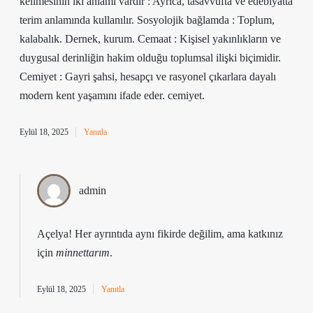
kelimesinin iki anlamı vardır : Ayrıca, tasavvufta ve edebiyatta
terim anlamında kullanılır. Sosyolojik bağlamda : Toplum,
kalabalık. Dernek, kurum. Cemaat : Kişisel yakınlıkların ve
duygusal derinliğin hakim olduğu toplumsal ilişki biçimidir.
Cemiyet : Gayri şahsi, hesapçı ve rasyonel çıkarlara dayalı
modern kent yaşamını ifade eder. cemiyet.
Eylül 18, 2025
Yanıtla
admin
Açelya! Her ayrıntıda aynı fikirde değilim, ama katkınız
için
minnettarım
.
Eylül 18, 2025
Yanıtla