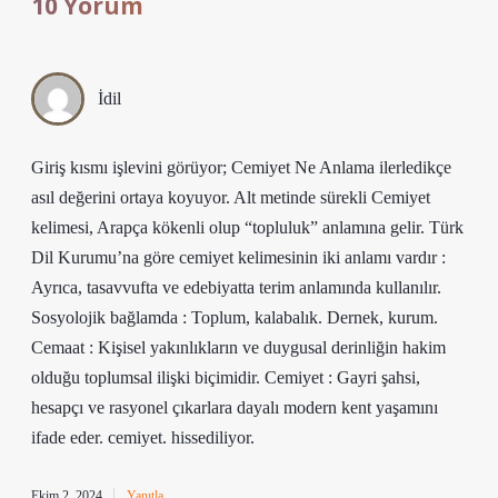
10 Yorum
İdil
Giriş kısmı işlevini görüyor; Cemiyet Ne Anlama ilerledikçe
asıl değerini ortaya koyuyor. Alt metinde sürekli Cemiyet
kelimesi, Arapça kökenli olup “topluluk” anlamına gelir. Türk
Dil Kurumu’na göre cemiyet kelimesinin iki anlamı vardır :
Ayrıca, tasavvufta ve edebiyatta terim anlamında kullanılır.
Sosyolojik bağlamda : Toplum, kalabalık. Dernek, kurum.
Cemaat : Kişisel yakınlıkların ve duygusal derinliğin hakim
olduğu toplumsal ilişki biçimidir. Cemiyet : Gayri şahsi,
hesapçı ve rasyonel çıkarlara dayalı modern kent yaşamını
ifade eder. cemiyet. hissediliyor.
Ekim 2, 2024
Yanıtla