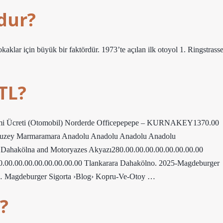
dur?
kaklar için büyük bir faktördür. 1973’te açılan ilk otoyol 1. Ringstrass
TL?
nemi Ücreti (Otomobil) Norderde Officepepepe – KURNAKEY1370.00
lkuzey Marmaramara Anadolu Anadolu Anadolu Anadolu
a Dahakölna and Motoryazes Akyazı280.00.00.00.00.00.00.00.00
0.00.00.00.00.00.00.00.00 Tlankarara Dahakölno. 2025-Magdeburger
… Magdeburger Sigorta ›Blog› Kopru-Ve-Otoy …
?