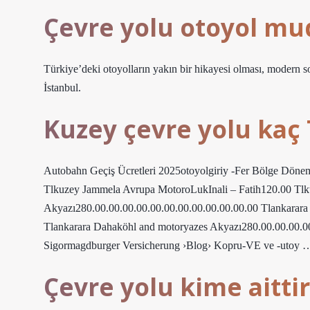
Çevre yolu otoyol mu
Türkiye’deki otoyolların yakın bir hikayesi olması, modern so
İstanbul.
Kuzey çevre yolu kaç 
Autobahn Geçiş Ücretleri 2025otoyolgiriy -Fer Bölge Dö
Tlkuzey Jammela Avrupa MotoroLukInali – Fatih120.00 T
Akyazı280.00.00.00.00.00.00.00.00.00.00.00.00 Tlankarar
Tlankarara Dahaköhl and motoryazes Akyazı280.00.00.00.0
Sigormagdburger Versicherung ›Blog› Kopru-VE ve -utoy 
Çevre yolu kime aittir