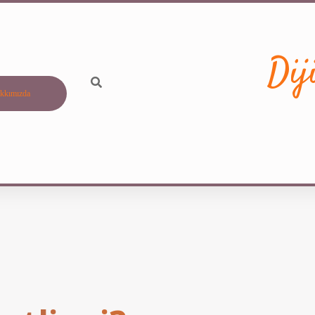
Dij
kkımızda