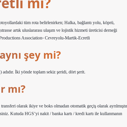
etli mi?
otoyollardaki tüm rota belirlenirken; Halka, bağlantı yolu, köprü,
strasse artık uluslararası ulaşım ve lojistik hizmeti üreticisi derneği
 Productions Association› Cevreyolu-Martik-Ecretli
aynı şey mi?
dıdır. İki yönde toplam sekiz şeridi, dört şerit.
r mı?
ransferi olarak ikiye ve boks olmadan otomatik geçiş olarak ayrılmıştır
iniz. Kutuda HGS’yi nakit / banka kartı / kredi kartı ile kullanmanın