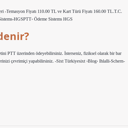
eri -Temasyon Fiyatı 110.00 TL ve Kart Türü Fiyatı 160.00 TL.T.C.
e-Sistems-HGSPTT› Ödeme Sistems HGS
ödenir?
ni PTT üzerinden ödeyebilirsiniz. İsterseniz, fiziksel olarak bir bar
inizi çevrimiçi yapabilirsiniz. -Sixt Türkiyesixt ›Blog› Ihlalli-Schern-