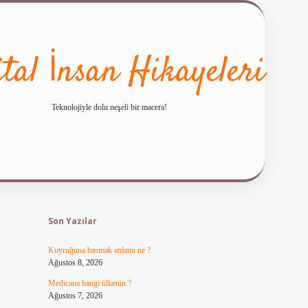
ital İnsan Hikayeleri
Teknolojiyle dolu neşeli bir macera!
Sidebar
ilbet giriş
famecasino güncel giriş
ilbet yeni gi
Son Yazılar
Kuyruğuna basmak anlamı ne ?
Ağustos 8, 2026
Medicana hangi ülkenin ?
Ağustos 7, 2026