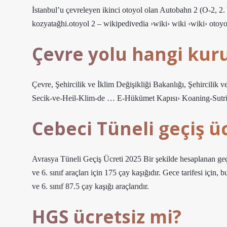
İstanbul’u çevreleyen ikinci otoyol olan Autobahn 2 (O-2,
kozyatağhi.otoyol 2 – wikipedivedia ›wiki› wiki ›wiki› otoy
Çevre yolu hangi kur
Çevre, Şehircilik ve İklim Değişikliği Bakanlığı, Şehircilik
Secik-ve-Heil-Klim-de … E-Hükümet Kapısı› Koaning-Sut
Cebeci Tüneli geçiş ü
Avrasya Tüneli Geçiş Ücreti 2025 Bir şekilde hesaplanan geçiş ü
ve 6. sınıf araçları için 175 çay kaşığıdır. Gece tarifesi için, 
ve 6. sınıf 87.5 çay kaşığı araçlarıdır.
HGS ücretsiz mi?