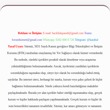
riş
www.betexper.xyz/
Reklam ve İletişim:
E-mail:
backlinkpaneli@gmail.com
Teams:
forumhizmeti@gmail.com
Whatsapp: 0262 606 0 726
Telegram: @karabul
Yasal Uyarı:
Sitemiz, 5651 Sayılı Kanun gereğince Bilgi Teknolojileri ve İletişim
Kurumu (BTK) tarafından onaylanmış bir Yer Sağlayıcı olarak hizmet vermektedir.
Bu nedenle, sitedeki içerikleri proaktif olarak denetleme veya araştırma
yükümlülüğümüz bulunmamaktadır. Ancak, üyelerimiz yazdıkları içeriklerin
sorumluluğunu taşımakta olup, siteye üye olarak bu sorumluluğu kabul etmiş
sayılırlar. Bu internet sitesi, herhangi bir marka, kurum veya şahıs şirketi ile hiçbir
bağlantısı bulunmamaktadır. Sitede yalnızca kendi hazırladığımız makaleler
paylaşılmaktadır. Burada yer alan içerikler haber niteliği taşımamakta olup, gerçek
kurum ve kişiler hakkında paylaşım yapılmamaktadır. Gerçek kurum ve kişiler ile
isim benzerlikleri tamamen tesadüfidir. Sitemiz, kar amacı gütmeyen ve tamamen