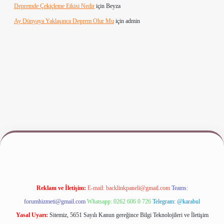
Depremde Çekiçleme Etkisi Nedir
için
Beyza
Ay Dünyaya Yaklaşınca Deprem Olur Mu
için
admin
riş
www.betexper.xyz/
Reklam ve İletişim:
E-mail:
backlinkpaneli@gmail.com
Teams:
forumhizmeti@gmail.com
Whatsapp: 0262 606 0 726
Telegram: @karabul
Yasal Uyarı:
Sitemiz, 5651 Sayılı Kanun gereğince Bilgi Teknolojileri ve İletişim