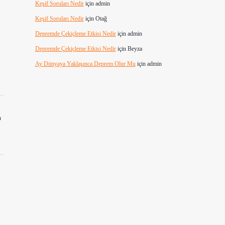
Keşif Soruları Nedir
için
admin
Keşif Soruları Nedir
için
Otağ
Depremde Çekiçleme Etkisi Nedir
için
admin
Depremde Çekiçleme Etkisi Nedir
için
Beyza
Ay Dünyaya Yaklaşınca Deprem Olur Mu
için
admin
ı