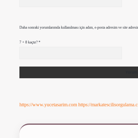
Daha sonraki yorumlarımda kullanılması için adım, e-posta adresim ve site adresi
7 + 8 kaçtır?
*
https://www.yucetasarim.com
https://markatescilisorgulama.