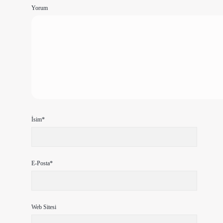
Yorum
İsim*
E-Posta*
Web Sitesi