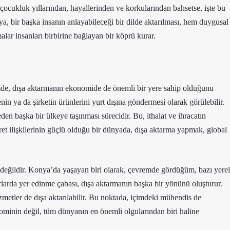
ocukluk yıllarından, hayallerinden ve korkularından bahsetse, işte bu
ıya, bir başka insanın anlayabileceği bir dilde aktarılması, hem duygusal
lar insanları birbirine bağlayan bir köprü kurar.
mde, dışa aktarmanın ekonomide de önemli bir yere sahip olduğunu
n ya da şirketin ürünlerini yurt dışına göndermesi olarak görülebilir.
n başka bir ülkeye taşınması sürecidir. Bu, ithalat ve ihracatın
aret ilişkilerinin güçlü olduğu bir dünyada, dışa aktarma yapmak, global
lı değildir. Konya’da yaşayan biri olarak, çevremde gördüğüm, bazı yerel
zarlarda yer edinme çabası, dışa aktarmanın başka bir yönünü oluşturur.
izmetler de dışa aktarılabilir. Bu noktada, içimdeki mühendis de
ominin değil, tüm dünyanın en önemli olgularından biri haline