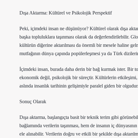
Dışa Aktarma: Kültürel ve Psikolojik Perspektif
Peki, içimdeki insan ne düşünüyor? Kültürel olarak dışa akta
başka topluluklara taşınması olarak da değerlendirilebilir. Glo
kültürün diğerine aktarılması da önemli bir mesele haline gelmi
mutfağının dünya çapında popülerleşmesi ya da Türk dizilerini
İçimdeki insan, burada daha derin bir bağ kurmak ister. Bir t
ekonomik değil, psikolojik bir süreçtir. Kültürlerin etkileşimi
aslında insanlık tarihinin gelişimiyle paralel giden bir olgudur
Sonuç Olarak
Dışa aktarma, başlangıçta basit bir teknik terim gibi görüneb
bağlamında verilerin taşınması, hem de insanın iç dünyasının dı
ele alınabilir. Verilerin doğru ve etkili bir şekilde dışa aktarı