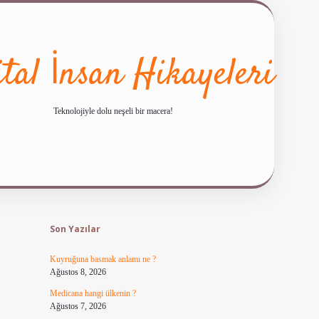
ital İnsan Hikayeleri
Teknolojiyle dolu neşeli bir macera!
Sidebar
ilbet giriş
famecasino güncel giriş
ilbet yeni gi
Son Yazılar
Kuyruğuna basmak anlamı ne ?
Ağustos 8, 2026
Medicana hangi ülkenin ?
Ağustos 7, 2026