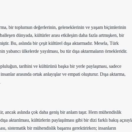
rma, bir toplumun değerlerinin, geleneklerinin ve yaşam biçimlerinin
balleşen dünyada, kültürler arası etkileşim daha fazla artmışken, bir
ştir. Bu, aslında bir çeşit kültürel dışa aktarmadır. Mesela, Türk
n yabancı ülkelerde yayılması, bu tür dışa aktarmaların örnekleridir.
opluluğun, tarihini ve kültürünü başka bir yerle paylaşması, sadece
, insanlar arasında ortak anlayışlar ve empati oluşturur. Dışa aktarma,
.
ilir, ancak aslında çok daha geniş bir anlam taşır. Hem mühendislik
şa aktarılması, kültürlerin paylaşılması gibi bir dizi farklı bakış açısıyl
lması, sistematik bir mühendislik başarısı gerektirirken; insanların