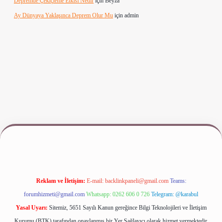
Depremde Çekiçleme Etkisi Nedir
için
Beyza
Ay Dünyaya Yaklaşınca Deprem Olur Mu
için
admin
www.betexper.xyz/
Reklam ve İletişim:
E-mail:
backlinkpaneli@gmail.com
Teams:
forumhizmeti@gmail.com
Whatsapp: 0262 606 0 726
Telegram: @karabul
Yasal Uyarı:
Sitemiz, 5651 Sayılı Kanun gereğince Bilgi Teknolojileri ve İletişim
Kurumu (BTK) tarafından onaylanmış bir Yer Sağlayıcı olarak hizmet vermektedir.