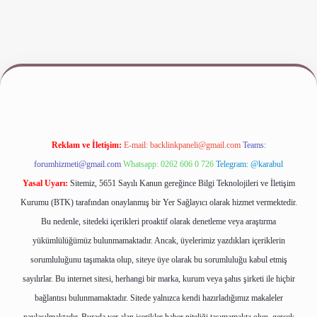
iş
www.betexper.xyz/
Reklam ve İletişim:
E-mail:
backlinkpaneli@gmail.com
Teams:
forumhizmeti@gmail.com
Whatsapp: 0262 606 0 726
Telegram: @karabul
Yasal Uyarı:
Sitemiz, 5651 Sayılı Kanun gereğince Bilgi Teknolojileri ve İletişim
Kurumu (BTK) tarafından onaylanmış bir Yer Sağlayıcı olarak hizmet vermektedir.
Bu nedenle, sitedeki içerikleri proaktif olarak denetleme veya araştırma
yükümlülüğümüz bulunmamaktadır. Ancak, üyelerimiz yazdıkları içeriklerin
sorumluluğunu taşımakta olup, siteye üye olarak bu sorumluluğu kabul etmiş
sayılırlar. Bu internet sitesi, herhangi bir marka, kurum veya şahıs şirketi ile hiçbir
bağlantısı bulunmamaktadır. Sitede yalnızca kendi hazırladığımız makaleler