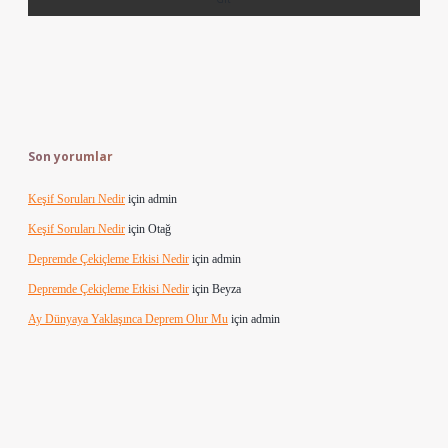
Son yorumlar
Keşif Soruları Nedir
için
admin
Keşif Soruları Nedir
için
Otağ
Depremde Çekiçleme Etkisi Nedir
için
admin
Depremde Çekiçleme Etkisi Nedir
için
Beyza
Ay Dünyaya Yaklaşınca Deprem Olur Mu
için
admin