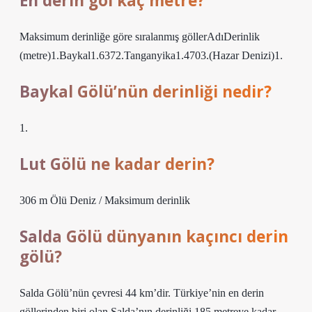
En derin göl kaç metre?
Maksimum derinliğe göre sıralanmış göllerAdıDerinlik
(metre)1.Baykal1.6372.Tanganyika1.4703.(Hazar Denizi)1.
Baykal Gölü’nün derinliği nedir?
1.
Lut Gölü ne kadar derin?
306 m Ölü Deniz / Maksimum derinlik
Salda Gölü dünyanın kaçıncı derin
gölü?
Salda Gölü’nün çevresi 44 km’dir. Türkiye’nin en derin
göllerinden biri olan Salda’nın derinliği 185 metreye kadar