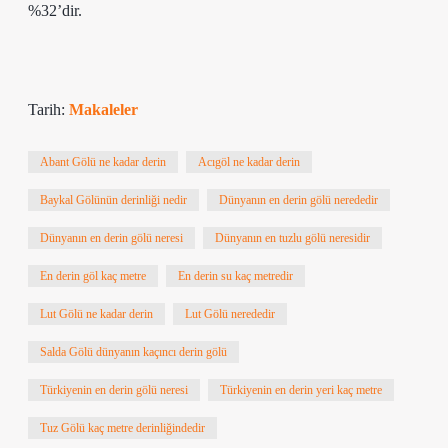
%32’dir.
Tarih:
Makaleler
Abant Gölü ne kadar derin
Acıgöl ne kadar derin
Baykal Gölünün derinliği nedir
Dünyanın en derin gölü nerededir
Dünyanın en derin gölü neresi
Dünyanın en tuzlu gölü neresidir
En derin göl kaç metre
En derin su kaç metredir
Lut Gölü ne kadar derin
Lut Gölü nerededir
Salda Gölü dünyanın kaçıncı derin gölü
Türkiyenin en derin gölü neresi
Türkiyenin en derin yeri kaç metre
Tuz Gölü kaç metre derinliğindedir