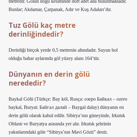
metredir. Gölün doğu kesiminde dört adet ada bulunmaktadır.
Bunlar; Akdamar, Çarpanak, Adır ve Kuş Adaları’dır.
Tuz Gölü kaç metre
derinliğindedir?
Derinliği birçok yerde 0,5 metrenin altındadır. Suyun bol
olduğu bahar aylarında göl yüzey alanı 164’tür.
Dünyanın en derin gölü
nerededir?
Baykal Gölü (Türkçe: Bay köl, Rusça: озеро Байкал – ozero
baykal, Buryat: Байгал далай – Baygal dalay) dünyanın en
derin gölü olarak kabul edilir. Sibirya’nın güneyinde, Irkutsk
Oblastı ve Buryatya arasında yer alır. Irkutsk şehrinin
yakınlarındaki göle “Sibirya’nın Mavi Gözü” denir.