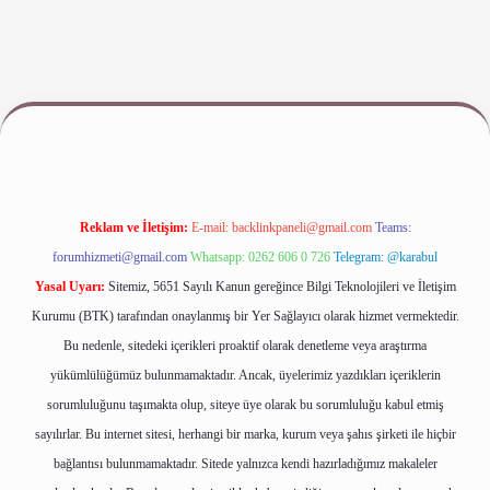
riş
www.betexper.xyz/
Reklam ve İletişim:
E-mail:
backlinkpaneli@gmail.com
Teams:
forumhizmeti@gmail.com
Whatsapp: 0262 606 0 726
Telegram: @karabul
Yasal Uyarı:
Sitemiz, 5651 Sayılı Kanun gereğince Bilgi Teknolojileri ve İletişim
Kurumu (BTK) tarafından onaylanmış bir Yer Sağlayıcı olarak hizmet vermektedir.
Bu nedenle, sitedeki içerikleri proaktif olarak denetleme veya araştırma
yükümlülüğümüz bulunmamaktadır. Ancak, üyelerimiz yazdıkları içeriklerin
sorumluluğunu taşımakta olup, siteye üye olarak bu sorumluluğu kabul etmiş
sayılırlar. Bu internet sitesi, herhangi bir marka, kurum veya şahıs şirketi ile hiçbir
bağlantısı bulunmamaktadır. Sitede yalnızca kendi hazırladığımız makaleler