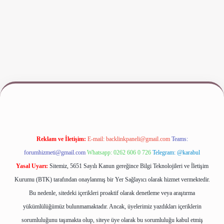
ilbet yeni giriş
www.betexper.xyz/
Reklam ve İletişim:
E-mail:
backlinkpaneli@gmail.com
Teams:
forumhizmeti@gmail.com
Whatsapp: 0262 606 0 726
Telegram: @karabul
Yasal Uyarı:
Sitemiz, 5651 Sayılı Kanun gereğince Bilgi Teknolojileri ve İletişim
Kurumu (BTK) tarafından onaylanmış bir Yer Sağlayıcı olarak hizmet vermektedir.
Bu nedenle, sitedeki içerikleri proaktif olarak denetleme veya araştırma
yükümlülüğümüz bulunmamaktadır. Ancak, üyelerimiz yazdıkları içeriklerin
sorumluluğunu taşımakta olup, siteye üye olarak bu sorumluluğu kabul etmiş