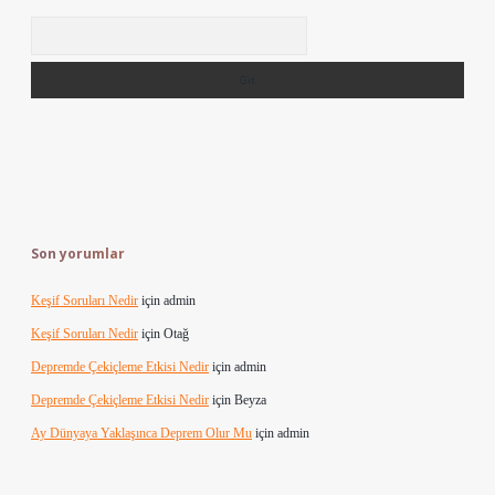
Arama
Son yorumlar
Keşif Soruları Nedir
için
admin
Keşif Soruları Nedir
için
Otağ
Depremde Çekiçleme Etkisi Nedir
için
admin
Depremde Çekiçleme Etkisi Nedir
için
Beyza
Ay Dünyaya Yaklaşınca Deprem Olur Mu
için
admin