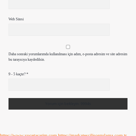
Web Sitesi
Daha sonraki yorumlarımda kullanılması için adım, e-posta adresim ve site adresim
bu tarayıcıya kaydedilsin.
9 - 5 kaçtır?
*
https://www.yucetasarim.com
https://markatescilisorgulama.com.tr