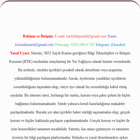
riş
www.betexper.xyz/
Reklam ve İletişim:
E-mail:
backlinkpaneli@gmail.com
Teams:
forumhizmeti@gmail.com
Whatsapp: 0262 606 0 726
Telegram: @karabul
Yasal Uyarı:
Sitemiz, 5651 Sayılı Kanun gereğince Bilgi Teknolojileri ve İletişim
Kurumu (BTK) tarafından onaylanmış bir Yer Sağlayıcı olarak hizmet vermektedir.
Bu nedenle, sitedeki içerikleri proaktif olarak denetleme veya araştırma
yükümlülüğümüz bulunmamaktadır. Ancak, üyelerimiz yazdıkları içeriklerin
sorumluluğunu taşımakta olup, siteye üye olarak bu sorumluluğu kabul etmiş
sayılırlar. Bu internet sitesi, herhangi bir marka, kurum veya şahıs şirketi ile hiçbir
bağlantısı bulunmamaktadır. Sitede yalnızca kendi hazırladığımız makaleler
paylaşılmaktadır. Burada yer alan içerikler haber niteliği taşımamakta olup, gerçek
kurum ve kişiler hakkında paylaşım yapılmamaktadır. Gerçek kurum ve kişiler ile
isim benzerlikleri tamamen tesadüfidir. Sitemiz, kar amacı gütmeyen ve tamamen
ücretsiz bir bilgi paylaşım platformudur. Hukuka ve yasal düzenlemelere aykırı