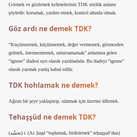
Görmek ve gözlemek kelimelerinin TDK sözlük anlamı
şöyledir: korumak, yardım etmek, kontrol altında olmak.
Göz ardı ne demek TDK?
“Küçümsemek, küçümsemek, değer vermemek, görmezden
gelmek, önemsememek, umursamamak” anlamına gelen
“ignore” ifadesi ayrı olarak yazılmalıdır. Bu ifadeyi “ignore”
olarak yazmak yanlış kabul edilir.
TDK hohlamak ne demek?
Ağzını bir şeye yaklaştırıp, ıslatmak için üzerine üflemek.
Tehaşşüd ne demek TDK?
(ﺗﺤﺸّﺪ) i. (Ar. ḥaşd “toplamak, biriktirmek” teḥaşşud’dan)