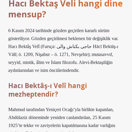
Hacı Bektaş Veli hangi dine
mensup?
6 Kasım 2024 tarihinde gözden geçirilen kararlı sürüm
gösteriliyor. Gözden geçirilmesi beklenen bir değişiklik var.
Hacı Bektâş Velî (Farsça: حاجی بکتاش والی Hācī Bektāş-ı
Vālī; ö. 1209, Nişabur – ö. 1271, Nevşehir); mutasavvıf,
seyyid, mistik, âlim ve İslam filozofu. Alevi-Bektaşiliğin
aydınlarından ve isim öncülerindendir.
Hacı Bektâş-ı Velî hangi
mezheptendir?
Mahmud tarafından Yeniçeri Ocağı’yla birlikte kapatılan,
Abdülaziz döneminde yeniden canlandırılan, 25 Kasım
1925’te tekke ve zaviyelerin kapatılmasına kadar varlığını