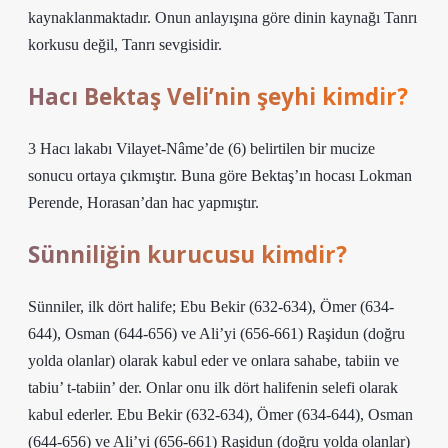
kaynaklanmaktadır. Onun anlayışına göre dinin kaynağı Tanrı
korkusu değil, Tanrı sevgisidir.
Hacı Bektaş Veli’nin şeyhi kimdir?
3 Hacı lakabı Vilayet-Nâme’de (6) belirtilen bir mucize
sonucu ortaya çıkmıştır. Buna göre Bektaş’ın hocası Lokman
Perende, Horasan’dan hac yapmıştır.
Sünniliğin kurucusu kimdir?
Sünniler, ilk dört halife; Ebu Bekir (632-634), Ömer (634-
644), Osman (644-656) ve Ali’yi (656-661) Raşidun (doğru
yolda olanlar) olarak kabul eder ve onlara sahabe, tabiin ve
tabiu’ t-tabiin’ der. Onlar onu ilk dört halifenin selefi olarak
kabul ederler. Ebu Bekir (632-634), Ömer (634-644), Osman
(644-656) ve Ali’yi (656-661) Raşidun (doğru yolda olanlar)