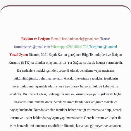
www.betexper.xyz/
Reklam ve İletişim:
E-mail:
backlinkpaneli@gmail.com
Teams:
forumhizmeti@gmail.com
Whatsapp: 0262 606 0 726
Telegram: @karabul
Yasal Uyarı:
Sitemiz, 5651 Sayılı Kanun gereğince Bilgi Teknolojileri ve İletişim
Kurumu (BTK) tarafından onaylanmış bir Yer Sağlayıcı olarak hizmet vermektedir.
Bu nedenle, sitedeki içerikleri proaktif olarak denetleme veya araştırma
yükümlülüğümüz bulunmamaktadır. Ancak, üyelerimiz yazdıkları içeriklerin
sorumluluğunu taşımakta olup, siteye üye olarak bu sorumluluğu kabul etmiş
sayılırlar. Bu internet sitesi, herhangi bir marka, kurum veya şahıs şirketi ile hiçbir
bağlantısı bulunmamaktadır. Sitede yalnızca kendi hazırladığımız makaleler
paylaşılmaktadır. Burada yer alan içerikler haber niteliği taşımamakta olup, gerçek
kurum ve kişiler hakkında paylaşım yapılmamaktadır. Gerçek kurum ve kişiler ile
isim benzerlikleri tamamen tesadüfidir. Sitemiz, kar amacı gütmeyen ve tamamen