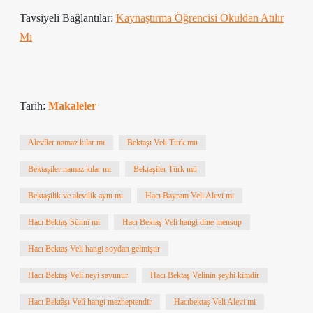
Tavsiyeli Bağlantılar:
Kaynaştırma Öğrencisi Okuldan Atılır
Mı
Tarih:
Makaleler
Alevîler namaz kılar mı
Bektaşi Veli Türk mü
Bektaşiler namaz kılar mı
Bektaşiler Türk mü
Bektaşilik ve alevilik aynı mı
Hacı Bayram Veli Alevi mi
Hacı Bektaş Sünnî mi
Hacı Bektaş Veli hangi dine mensup
Hacı Bektaş Veli hangi soydan gelmiştir
Hacı Bektaş Veli neyi savunur
Hacı Bektaş Velinin şeyhi kimdir
Hacı Bektâşı Velî hangi mezheptendir
Hacıbektaş Veli Alevi mi