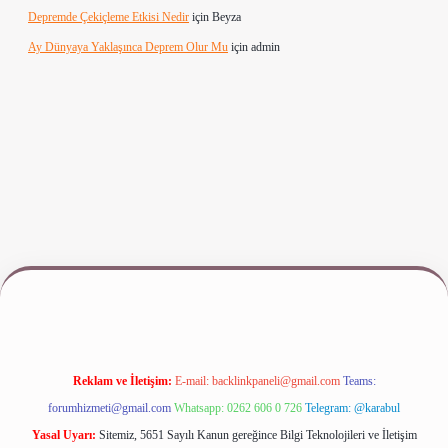
Depremde Çekiçleme Etkisi Nedir
için
Beyza
Ay Dünyaya Yaklaşınca Deprem Olur Mu
için
admin
iriş
www.betexper.xyz/
Reklam ve İletişim:
E-mail:
backlinkpaneli@gmail.com
Teams:
forumhizmeti@gmail.com
Whatsapp: 0262 606 0 726
Telegram: @karabul
Yasal Uyarı:
Sitemiz, 5651 Sayılı Kanun gereğince Bilgi Teknolojileri ve İletişim