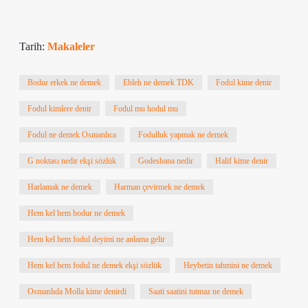
Tarih:
Makaleler
Bodur erkek ne demek
Ebleh ne demek TDK
Fodul kime denir
Fodul kimlere denir
Fodul mu hodul mu
Fodul ne demek Osmanlıca
Fodulluk yapmak ne demek
G noktası nedir ekşi sözlük
Godesbana nedir
Halif kime denir
Harlamak ne demek
Harman çevirmek ne demek
Hem kel hem bodur ne demek
Hem kel hem fodul deyimi ne anlama gelir
Hem kel hem fodul ne demek ekşi sözlük
Heybetin tahmini ne demek
Osmanlıda Molla kime denirdi
Saati saatini tutmaz ne demek