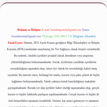
giriş
www.betexper.xyz/
Reklam ve İletişim:
E-mail:
backlinkpaneli@gmail.com
Teams:
forumhizmeti@gmail.com
Whatsapp: 0262 606 0 726
Telegram: @karabul
Yasal Uyarı:
Sitemiz, 5651 Sayılı Kanun gereğince Bilgi Teknolojileri ve İletişim
Kurumu (BTK) tarafından onaylanmış bir Yer Sağlayıcı olarak hizmet vermektedir.
Bu nedenle, sitedeki içerikleri proaktif olarak denetleme veya araştırma
yükümlülüğümüz bulunmamaktadır. Ancak, üyelerimiz yazdıkları içeriklerin
sorumluluğunu taşımakta olup, siteye üye olarak bu sorumluluğu kabul etmiş
sayılırlar. Bu internet sitesi, herhangi bir marka, kurum veya şahıs şirketi ile hiçbir
bağlantısı bulunmamaktadır. Sitede yalnızca kendi hazırladığımız makaleler
paylaşılmaktadır. Burada yer alan içerikler haber niteliği taşımamakta olup, gerçek
kurum ve kişiler hakkında paylaşım yapılmamaktadır. Gerçek kurum ve kişiler ile
isim benzerlikleri tamamen tesadüfidir. Sitemiz, kar amacı gütmeyen ve tamamen