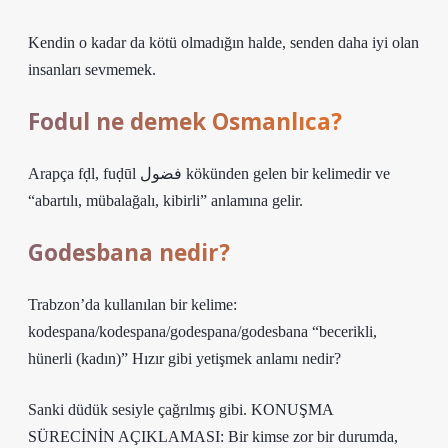
Kendin o kadar da kötü olmadığın halde, senden daha iyi olan
insanları sevmemek.
Fodul ne demek Osmanlıca?
Arapça fḍl, fuḍūl فضول kökünden gelen bir kelimedir ve
“abartılı, mübalağalı, kibirli” anlamına gelir.
Godesbana nedir?
Trabzon’da kullanılan bir kelime:
kodespana/kodespana/godespana/godesbana “becerikli,
hünerli (kadın)”
Hızır gibi yetişmek anlamı nedir?
Sanki düdük sesiyle çağrılmış gibi. KONUŞMA
SÜRECİNİN AÇIKLAMASI: Bir kimse zor bir durumda,