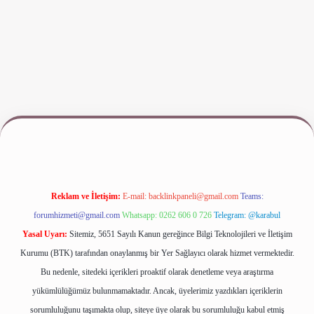
riş
www.betexper.xyz/
Reklam ve İletişim:
E-mail:
backlinkpaneli@gmail.com
Teams:
forumhizmeti@gmail.com
Whatsapp: 0262 606 0 726
Telegram: @karabul
Yasal Uyarı:
Sitemiz, 5651 Sayılı Kanun gereğince Bilgi Teknolojileri ve İletişim
Kurumu (BTK) tarafından onaylanmış bir Yer Sağlayıcı olarak hizmet vermektedir.
Bu nedenle, sitedeki içerikleri proaktif olarak denetleme veya araştırma
yükümlülüğümüz bulunmamaktadır. Ancak, üyelerimiz yazdıkları içeriklerin
sorumluluğunu taşımakta olup, siteye üye olarak bu sorumluluğu kabul etmiş