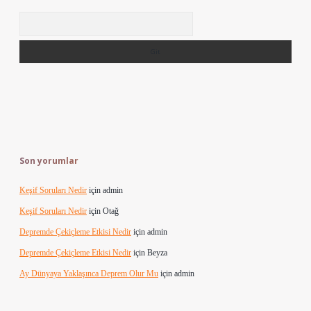
Arama
Son yorumlar
Keşif Soruları Nedir
için
admin
Keşif Soruları Nedir
için
Otağ
Depremde Çekiçleme Etkisi Nedir
için
admin
Depremde Çekiçleme Etkisi Nedir
için
Beyza
Ay Dünyaya Yaklaşınca Deprem Olur Mu
için
admin