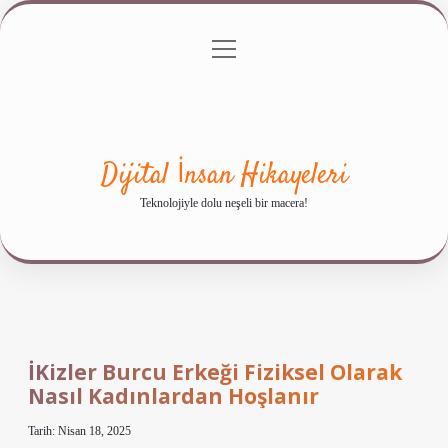
menüyü
Anasayfa
Gizlilik Politikası
Yasal Uyarı
aç
Hakkımızda
Dijital İnsan Hikayeleri
Teknolojiyle dolu neşeli bir macera!
İKizler Burcu Erkeği Fiziksel Olarak
Nasıl Kadınlardan Hoşlanır
Tarih: Nisan 18, 2025