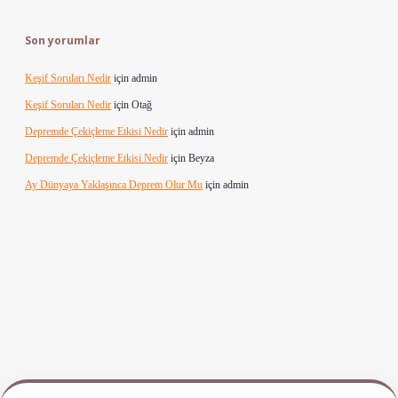
Son yorumlar
Keşif Soruları Nedir
için
admin
Keşif Soruları Nedir
için
Otağ
Depremde Çekiçleme Etkisi Nedir
için
admin
Depremde Çekiçleme Etkisi Nedir
için
Beyza
Ay Dünyaya Yaklaşınca Deprem Olur Mu
için
admin
riş
www.betexper.xyz/