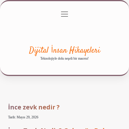
menüyü
Anasayfa
Gizlilik Politikası
Yasal Uyarı
aç
Hakkımızda
Dijital İnsan Hikayeleri
Teknolojiyle dolu neşeli bir macera!
İnce zevk nedir ?
Tarih: Mayıs 29, 2026