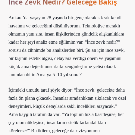
İnce Zevk Nedir? Geleceğe Bakış
Ankara’da yaşayan 28 yaşında bir genç olarak sık sık kendi
hayatımı ve geleceğimi düşünüyorum. Teknolojiye meraklı
olmamın yanı sıra, insan ilişkilerinden gündelik alışkanlıklara
kadar her şeyi analiz etme eğilimim var. “İnce zevk nedir?”
sorusu da zihnimde bu analizlerden biri. Şu an için ince zevk,
bir kişinin estetik algısı, detaylara verdiği önem ve yaşamını
küçük ama değerli unsurlarla zenginleştirme yetisi olarak
tanımlanabilir. Ama ya 5–10 yıl sonra?
İçimdeki umutlu taraf şöyle diyor: “İnce zevk, gelecekte daha
fazla ön plana çıkacak. İnsanlar sıradanlıktan sıkılacak ve özel
deneyimleri, küçük detaylarda saklı incelikleri arayacak.”
Ama kaygılı tarafım da var: “Ya toplum hızla basitleşirse, her
şey otomatikleşirse, insanların estetik farkındalıkları
körelerse?” Bu ikilem, geleceğe dair vizyonumu