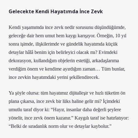
Gelecekte Kendi Hayatımda İnce Zevk
Kendi yaşamımda ince zevk nedir sorusunu düşündüğümde,
geleceğe dair hem umut hem kaygı karışıyor. Örneğin, 10 yıl
sonra işimde, ilişkilerimde ve gündelik hayatımda küçük
detaylar hâlâ benim için belirleyici olacak mı? Evimdeki
dekorasyon, kullandığım objelerin estetiği, arkadaşlarıma
verdiğim önem ve kendime ayırdığım zaman… Tüm bunlar,
ince zevkin hayatımdaki yerini şekillendirecek.
Ya şöyle olursa: tüm hayatımız dijitalleşir ve hızlı tüketim ön
plana çıkarsa, ince zevk bir lüks haline gelir mi? İçimdeki
umutlu taraf diyor ki: “Hayır, insanlar daha değerli şeylere
yönelir, ince zevk önem kazanır.” Kaygılı taraf ise hatırlatıyor:
“Belki de sıradanlık norm olur ve detaylar kaybolur.”