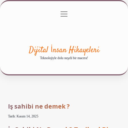
menüyü
Anasayfa
Gizlilik Politikası
Yasal Uyarı
aç
Hakkımızda
Dijital İnsan Hikayeleri
Teknolojiyle dolu neşeli bir macera!
Iş sahibi ne demek ?
Tarih: Kasım 14, 2025