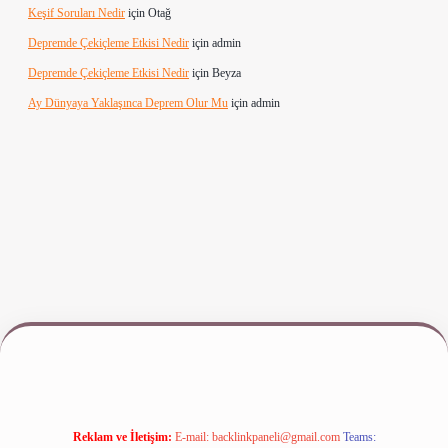
Keşif Soruları Nedir
için
Otağ
Depremde Çekiçleme Etkisi Nedir
için
admin
Depremde Çekiçleme Etkisi Nedir
için
Beyza
Ay Dünyaya Yaklaşınca Deprem Olur Mu
için
admin
giriş
www.betexper.xyz/
Reklam ve İletişim:
E-mail:
backlinkpaneli@gmail.com
Teams: