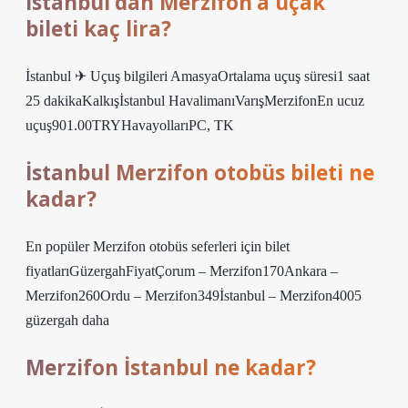
İstanbul’dan Merzifon’a uçak
bileti kaç lira?
İstanbul ✈ Uçuş bilgileri AmasyaOrtalama uçuş süresi1 saat
25 dakikaKalkışİstanbul HavalimanıVarışMerzifonEn ucuz
uçuş901.00TRYHavayollarıPC, TK
İstanbul Merzifon otobüs bileti ne
kadar?
En popüler Merzifon otobüs seferleri için bilet
fiyatlarıGüzergahFiyatÇorum – Merzifon170Ankara –
Merzifon260Ordu – Merzifon349İstanbul – Merzifon4005
güzergah daha
Merzifon İstanbul ne kadar?