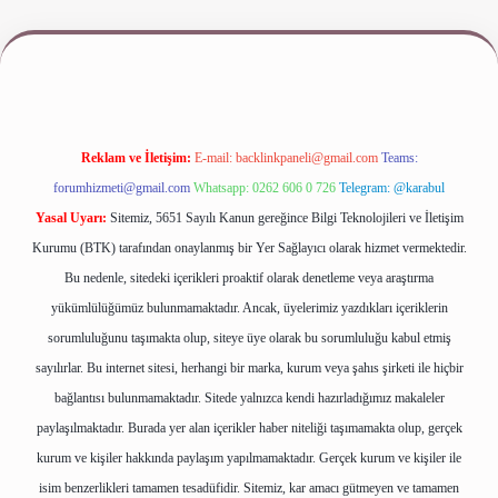
iş
www.betexper.xyz/
Reklam ve İletişim:
E-mail:
backlinkpaneli@gmail.com
Teams:
forumhizmeti@gmail.com
Whatsapp: 0262 606 0 726
Telegram: @karabul
Yasal Uyarı:
Sitemiz, 5651 Sayılı Kanun gereğince Bilgi Teknolojileri ve İletişim
Kurumu (BTK) tarafından onaylanmış bir Yer Sağlayıcı olarak hizmet vermektedir.
Bu nedenle, sitedeki içerikleri proaktif olarak denetleme veya araştırma
yükümlülüğümüz bulunmamaktadır. Ancak, üyelerimiz yazdıkları içeriklerin
sorumluluğunu taşımakta olup, siteye üye olarak bu sorumluluğu kabul etmiş
sayılırlar. Bu internet sitesi, herhangi bir marka, kurum veya şahıs şirketi ile hiçbir
bağlantısı bulunmamaktadır. Sitede yalnızca kendi hazırladığımız makaleler
paylaşılmaktadır. Burada yer alan içerikler haber niteliği taşımamakta olup, gerçek
kurum ve kişiler hakkında paylaşım yapılmamaktadır. Gerçek kurum ve kişiler ile
isim benzerlikleri tamamen tesadüfidir. Sitemiz, kar amacı gütmeyen ve tamamen