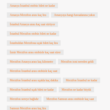
Amasya İstanbul otobüs bileti ne kadar
Amasya Merzifon arası kaç lira
Amasyaya hangi havaalanına yakın
İstanbul Amasya arası kaç saat sürüyor
İstanbul Merzifon otobüs bileti ne kadar
İstanbuldan Merzifona uçak bileti kaç lira
İzmir Merzifon arası otobüsle kaç saat sürer
Merzifon Amasya arası kaç kilometre
Merzifon ismi nereden geldi
Merzifon İstanbul arası otobüsle kaç saat
Merzifon İstanbul arası uçakla kaç dakika
Merzifon İstanbul ne kadar
Merzifon İstanbul uçak bileti ne kadar
Merzifon ne kadar büyük
Merzifon nereye bağlıdır
Merzifon Samsun arası otobüsle kaç saat
Samsun Merzifon arası kaç lira