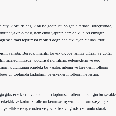
büyük ölçüde dağlık bir bölgedir. Bu bölgenin tarihsel süreçlerinde,
 sınırına yakın olması, hem etnik yapının hem de kültürel kimliğin
ağızman’daki toplumsal yapıları doğrudan etkileyen bir unsurdur.
sını yansıtır. Burada, insanlar büyük ölçüde tarımla uğraşır ve doğal
dan incelediğimizde, toplumsal normların, geleneklerin ve güç
Tarım toplumunun içindeki bu yapılar, ailenin ve bireylerin rollerini
uğu bir toplumda kadınların ve erkeklerin rollerini netleştirir.
ibi, erkeklerin ve kadınların toplumsal rollerinin belirgin bir şekilde
l erkeklik ve kadınlık rollerini benimsemişken, bu durum sosyolojik
ar, genellikle ev işlerinden ve çocuk bakıcılığından sorumlu olarak
.