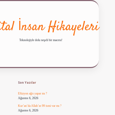
ital İnsan Hikayeleri
Teknolojiyle dolu neşeli bir macera!
Sidebar
ilbet giriş
famecasino güncel giriş
ilbet yeni giriş
Son Yazılar
Efüzyon ağrı yapar mı ?
Ağustos 6, 2026
Kur’an’da Allah’ın 99 ismi var mı ?
Ağustos 6, 2026