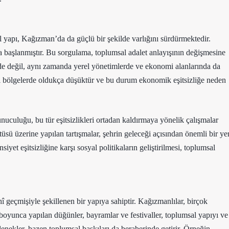
l yapı, Kağızman’da da güçlü bir şekilde varlığını sürdürmektedir.
 başlanmıştır. Bu sorgulama, toplumsal adalet anlayışının değişmesine
çinde değil, aynı zamanda yerel yönetimlerde ve ekonomi alanlarında da
rsal bölgelerde oldukça düşüktür ve bu durum ekonomik eşitsizliğe neden
unuculuğu, bu tür eşitsizlikleri ortadan kaldırmaya yönelik çalışmalar
sü üzerine yapılan tartışmalar, şehrin geleceği açısından önemli bir ye
siyet eşitsizliğine karşı sosyal politikaların geliştirilmesi, toplumsal
î geçmişiyle şekillenen bir yapıya sahiptir. Kağızmanlılar, birçok
boyunca yapılan düğünler, bayramlar ve festivaller, toplumsal yapıyı ve
lenekler, bazen toplumsal baskıları da beraberinde getirir. Örneğin,