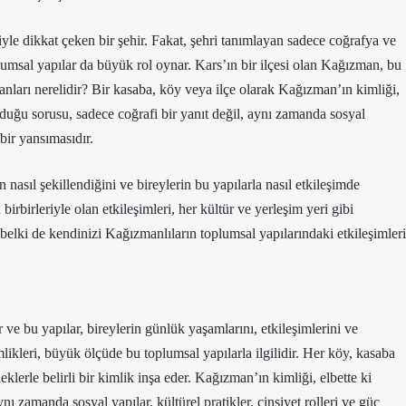
yle dikkat çeken bir şehir. Fakat, şehri tanımlayan sadece coğrafya ve
lumsal yapılar da büyük rol oynar. Kars’ın bir ilçesi olan Kağızman, bu
nları nerelidir? Bir kasaba, köy veya ilçe olarak Kağızman’ın kimliği,
lduğu sorusu, sadece coğrafi bir yanıt değil, aynı zamanda sosyal
 bir yansımasıdır.
asıl şekillendiğini ve bireylerin bu yapılarla nasıl etkileşimde
rbirleriyle olan etkileşimleri, her kültür ve yerleşim yeri gibi
belki de kendinizi Kağızmanlıların toplumsal yapılarındaki etkileşimleri
ve bu yapılar, bireylerin günlük yaşamlarını, etkileşimlerini ve
likleri, büyük ölçüde bu toplumsal yapılarla ilgilidir. Her köy, kasaba
klerle belirli bir kimlik inşa eder. Kağızman’ın kimliği, elbette ki
 zamanda sosyal yapılar, kültürel pratikler, cinsiyet rolleri ve güç