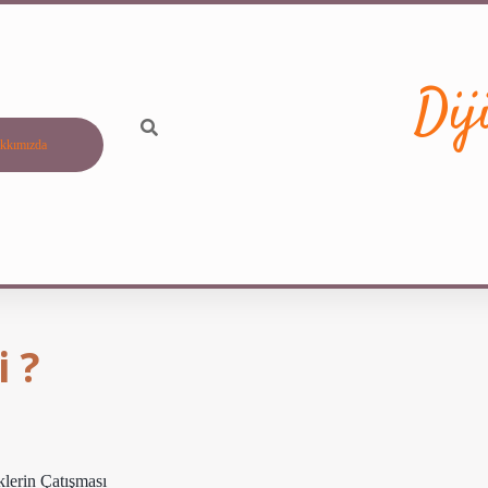
Dij
kkımızda
 ?
lerin Çatışması