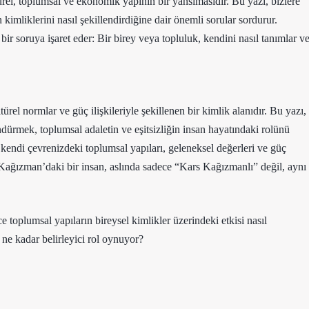
türel, toplumsal ve ekonomik yapının bir yansımasıdır. Bu yazı, bizlere
n kimliklerini nasıl şekillendirdiğine dair önemli sorular sordurur.
ir soruya işaret eder: Bir birey veya topluluk, kendini nasıl tanımlar v
ürel normlar ve güç ilişkileriyle şekillenen bir kimlik alanıdır. Bu yazı,
dürmek, toplumsal adaletin ve eşitsizliğin insan hayatındaki rolünü
 kendi çevrenizdeki toplumsal yapıları, geleneksel değerleri ve güç
z. Kağızman’daki bir insan, aslında sadece “Kars Kağızmanlı” değil, aynı
 toplumsal yapıların bireysel kimlikler üzerindeki etkisi nasıl
 ne kadar belirleyici rol oynuyor?