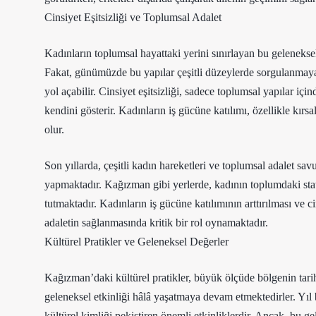
Cinsiyet Eşitsizliği ve Toplumsal Adalet
Kadınların toplumsal hayattaki yerini sınırlayan bu gelenekse
Fakat, günümüzde bu yapılar çeşitli düzeylerde sorgulanmaya
yol açabilir. Cinsiyet eşitsizliği, sadece toplumsal yapılar i
kendini gösterir. Kadınların iş gücüne katılımı, özellikle kı
olur.
Son yıllarda, çeşitli kadın hareketleri ve toplumsal adalet sav
yapmaktadır. Kağızman gibi yerlerde, kadının toplumdaki statü
tutmaktadır. Kadınların iş gücüne katılımının arttırılması ve cin
adaletin sağlanmasında kritik bir rol oynamaktadır.
Kültürel Pratikler ve Geleneksel Değerler
Kağızman’daki kültürel pratikler, büyük ölçüde bölgenin tarih
geleneksel etkinliği hâlâ yaşatmaya devam etmektedirler. Yıl 
kültürel kimliği pekiştiren önemli etkinliklerdir. Ancak, bu ge