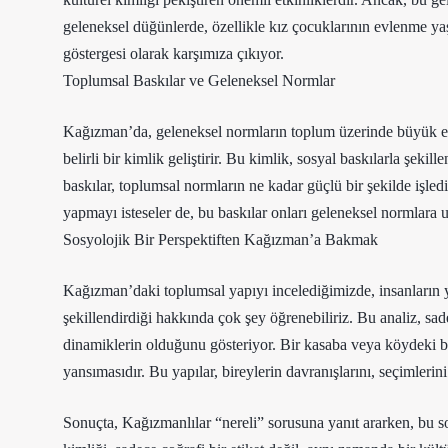
geleneksel düğünlerde, özellikle kız çocuklarının evlenme yaş
göstergesi olarak karşımıza çıkıyor.
Toplumsal Baskılar ve Geleneksel Normlar
Kağızman’da, geleneksel normların toplum üzerinde büyük etki
belirli bir kimlik geliştirir. Bu kimlik, sosyal baskılarla şeki
baskılar, toplumsal normların ne kadar güçlü bir şekilde işledi
yapmayı isteseler de, bu baskılar onları geleneksel normlara 
Sosyolojik Bir Perspektiften Kağızman’a Bakmak
Kağızman’daki toplumsal yapıyı incelediğimizde, insanların ya
şekillendirdiği hakkında çok şey öğrenebiliriz. Bu analiz, s
dinamiklerin olduğunu gösteriyor. Bir kasaba veya köydeki bire
yansımasıdır. Bu yapılar, bireylerin davranışlarını, seçimlerini
Sonuçta, Kağızmanlılar “nereli” sorusuna yanıt ararken, bu so