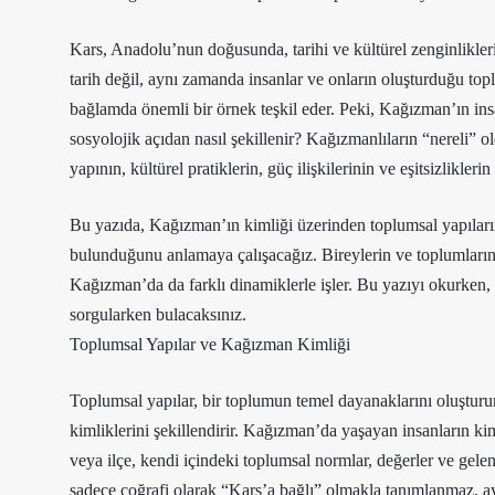
Kars, Anadolu’nun doğusunda, tarihi ve kültürel zenginlikleri
tarih değil, aynı zamanda insanlar ve onların oluşturduğu top
bağlamda önemli bir örnek teşkil eder. Peki, Kağızman’ın insa
sosyolojik açıdan nasıl şekillenir? Kağızmanlıların “nereli” o
yapının, kültürel pratiklerin, güç ilişkilerinin ve eşitsizliklerin
Bu yazıda, Kağızman’ın kimliği üzerinden toplumsal yapıların n
bulunduğunu anlamaya çalışacağız. Bireylerin ve toplumların bi
Kağızman’da da farklı dinamiklerle işler. Bu yazıyı okurken, 
sorgularken bulacaksınız.
Toplumsal Yapılar ve Kağızman Kimliği
Toplumsal yapılar, bir toplumun temel dayanaklarını oluşturur 
kimliklerini şekillendirir. Kağızman’da yaşayan insanların kim
veya ilçe, kendi içindeki toplumsal normlar, değerler ve gelene
sadece coğrafi olarak “Kars’a bağlı” olmakla tanımlanmaz, aynı