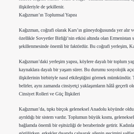
ilişkileriyle de şekillenir.
Kağızman’ın Toplumsal Yapısı
Kağızman, coğrafi olarak Kars’ın güneydoğusunda yer alır ve 
özellikle Sovyetler Birliği’nin etkisi altında olan Ermenistan
şekillenmesinde önemli bir faktördür. Bu coğrafi yerleşim, K
Kağızman’daki yerleşim yapısı, köylere dayalı bir toplum yapı
kaynaklara dayalı bir yaşam sürer. Bu durumu sosyolojik açı
ilişkilerinin birbiriyle nasıl etkileştiğini görmek mümkündür. 
belirler, aynı zamanda cinsiyetçi yaklaşımların hâlâ geçerli old
Cinsiyet Rolleri ve Güç İlişkileri
Kağızman’da, tıpkı birçok geleneksel Anadolu köyünde olduğu g
ayrıldığı bir sistem vardır. Toplumun büyük kısmı, gelenekse
bağlamda önemli bir eşitsizliği de beraberinde getirir. Kadınl
görülürken, erkekler dışarıda çalışarak ailenin geçimini sağlar