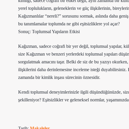
kimliği, sadece coğrafi bir etiket değil, aynı zamanda bir kül
yerel toplulukların, geleneklerin ve güç ilişkilerinin, bireyleri
Kağızmanlılar “nereli?” sorusunu sormak, aslında daha geniş b
bu tanımlamalar toplumda ne gibi eşitsizliklere yol açar?
Sonuç: Toplumsal Yapıların Etkisi
Kağızman, sadece coğrafi bir yer değil, toplumsal yapılar, kült
size Kağızman ve benzeri yerlerdeki toplumsal yapıları düşün
sorgulatmak amacını taşır. Belki de siz de bu yazıyı okurken,
ilişkilerini daha derinlemesine inceleme isteği duyabilirsini
zamanda bir kimlik inşası sürecinin öznesidir.
Kendi toplumsal deneyimlerinizle ilgili düşündüğünüzde, sizce
şekilleniyor? Eşitsizlikler ve geleneksel normlar, yaşamınızda
Tarih:
Makaleler