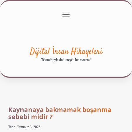
menüyü
Anasayfa
Gizlilik Politikası
Yasal Uyarı
aç
Hakkımızda
Dijital İnsan Hikayeleri
Teknolojiyle dolu neşeli bir macera!
Kaynanaya bakmamak boşanma
sebebi midir ?
Tarih: Temmuz 3, 2026