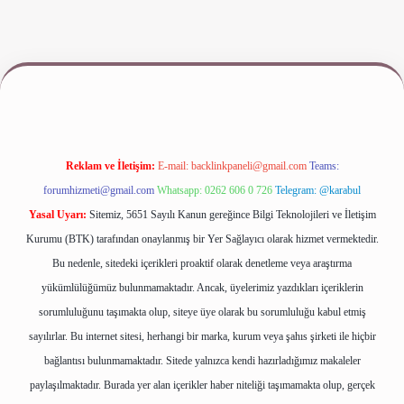
exper.xyz/
Reklam ve İletişim:
E-mail:
backlinkpaneli@gmail.com
Teams:
forumhizmeti@gmail.com
Whatsapp: 0262 606 0 726
Telegram: @karabul
Yasal Uyarı:
Sitemiz, 5651 Sayılı Kanun gereğince Bilgi Teknolojileri ve İletişim
Kurumu (BTK) tarafından onaylanmış bir Yer Sağlayıcı olarak hizmet vermektedir.
Bu nedenle, sitedeki içerikleri proaktif olarak denetleme veya araştırma
yükümlülüğümüz bulunmamaktadır. Ancak, üyelerimiz yazdıkları içeriklerin
sorumluluğunu taşımakta olup, siteye üye olarak bu sorumluluğu kabul etmiş
sayılırlar. Bu internet sitesi, herhangi bir marka, kurum veya şahıs şirketi ile hiçbir
bağlantısı bulunmamaktadır. Sitede yalnızca kendi hazırladığımız makaleler
paylaşılmaktadır. Burada yer alan içerikler haber niteliği taşımamakta olup, gerçek