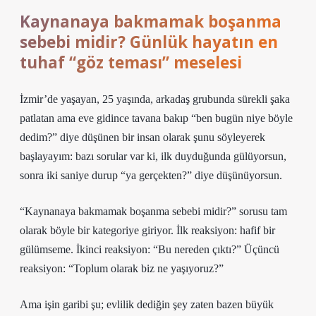
Kaynanaya bakmamak boşanma
sebebi midir? Günlük hayatın en
tuhaf “göz teması” meselesi
İzmir’de yaşayan, 25 yaşında, arkadaş grubunda sürekli şaka
patlatan ama eve gidince tavana bakıp “ben bugün niye böyle
dedim?” diye düşünen bir insan olarak şunu söyleyerek
başlayayım: bazı sorular var ki, ilk duyduğunda gülüyorsun,
sonra iki saniye durup “ya gerçekten?” diye düşünüyorsun.
“Kaynanaya bakmamak boşanma sebebi midir?” sorusu tam
olarak böyle bir kategoriye giriyor. İlk reaksiyon: hafif bir
gülümseme. İkinci reaksiyon: “Bu nereden çıktı?” Üçüncü
reaksiyon: “Toplum olarak biz ne yaşıyoruz?”
Ama işin garibi şu; evlilik dediğin şey zaten bazen büyük